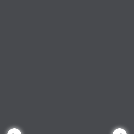
2024-08-20
泰國當紅導演維帢亞・阿塔瑪代表作《曼谷公寓》 從公寓的吶喊 剖析社會底層的生存困境
2024-08-14
舞踏傳奇與法國編舞家 一場跨越文化的身體對話 《黃金雨》世界巡迴最終站 封箱演出在臺北藝術節
2024-08-08
一部寫給後疫情時代的未來之書 臺北藝術節《太陽》映照現實的科幻寓言
2024-08-08
信仰與抗爭交織成的動人篇章 臺北藝術節《西來庵》 雖敗猶榮的劇場史觀
2024-08-01
對青春的凝視與回望 黎煥雄攜手吳子敬跨世代對話重現《闖入者》
2024-07-30
打開「北藝筆記」，形塑你的劇場學 遇見「北藝人物」，探索重量級創作者的風格養成