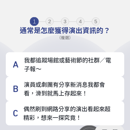
1
2
3
4
5
通常是怎麼獲得演出資訊的？
（複選）
我都追蹤場館或藝術節的社群／電
A
子報～
演員或劇團有分享新消息我都會
B
看，滑到就馬上存起來！
偶然刷到網路分享的演出看起來超
C
精彩，想來一探究竟！