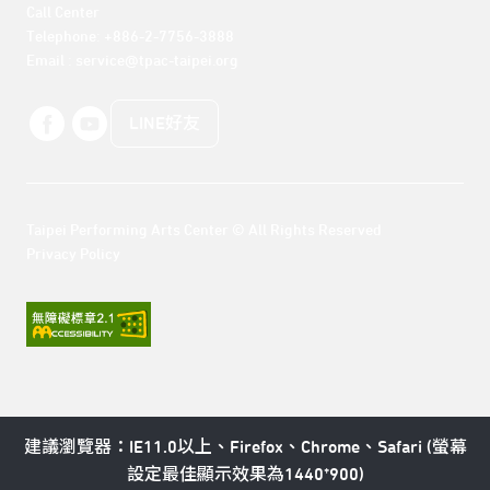
Call Center 

Telephone: +886-2-7756-3888

Email : service@tpac-taipei.org
LINE好友
Taipei Performing Arts Center © All Rights Reserved
Privacy Policy
建議瀏覽器：IE11.0以上、Firefox、Chrome、Safari (螢幕
設定最佳顯示效果為1440*900)