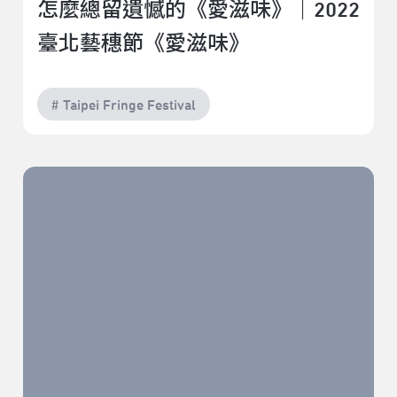
怎麼總留遺憾的《愛滋味》｜2022
臺北藝穗節《愛滋味》
# Taipei Fringe Festival
這個演出的威力實在是太巨大了｜2022臺北藝穗節《第
四堵牆，任你吃到飽》