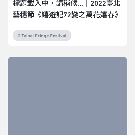
標題載入中，請稍候...｜2022臺北
藝穗節《嬉遊記72變之萬花嬉春》
# Taipei Fringe Festival
《花》｜2022臺北藝穗節《我是一朵花》