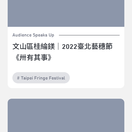
Audience Speaks Up
文山區桂綸鎂｜2022臺北藝穗節
《卅有其事》
# Taipei Fringe Festival
下挖意識深海 樓頂之上的《轉譯日常》｜2022臺北藝穗
節《轉譯日常》