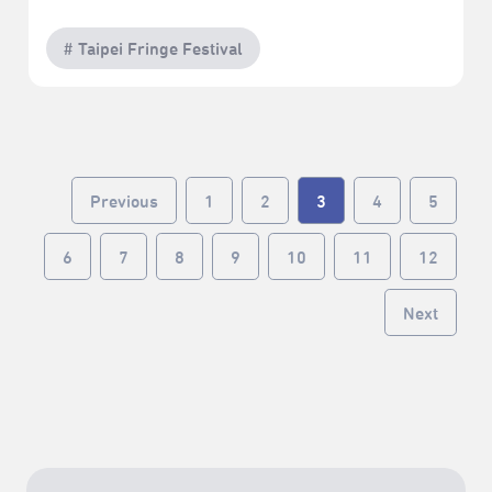
# Taipei Fringe Festival
Previous
1
2
3
4
5
6
7
8
9
10
11
12
Next