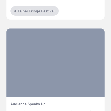
# Taipei Fringe Festival
標題載入中，請稍候...｜2022臺北藝穗節《嬉遊記72變
之萬花嬉春》
Audience Speaks Up