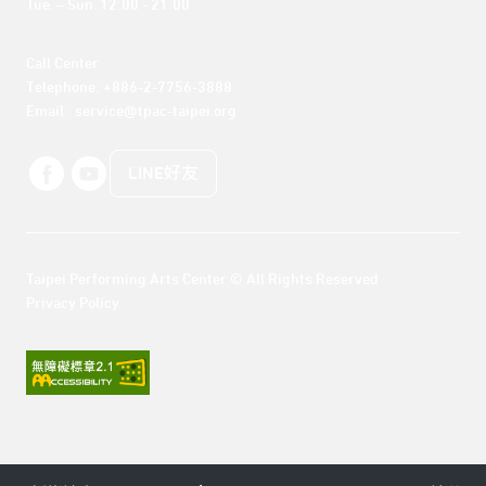
Tue. – Sun. 12:00 - 21:00
Call Center 

Telephone: +886-2-7756-3888

Email : service@tpac-taipei.org
LINE好友
Taipei Performing Arts Center © All Rights Reserved
Privacy Policy