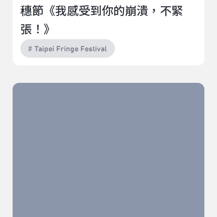
穗節《我感受到你的崩潰，不緊
張！》
# Taipei Fringe Festival
難以安慰《憶憶落塵埃》之重。｜2022臺北藝穗節《憶
憶落塵埃》