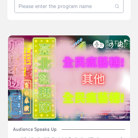
易碎的本質在於禮金劇場｜2022臺北藝穗節《欸！我開
玩笑的！——sensitive倉鼠王的送別會（擇優錄取）》
Audience Speaks Up