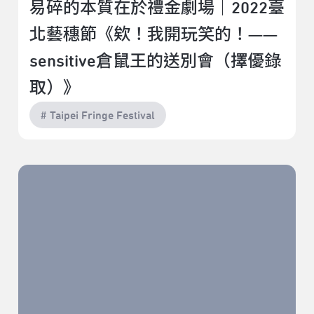
易碎的本質在於禮金劇場｜2022臺
北藝穗節《欸！我開玩笑的！——
sensitive倉鼠王的送別會（擇優錄
取）》
# Taipei Fringe Festival
「騷」，新世代人的雙重性｜2022臺北藝穗節《騷人》