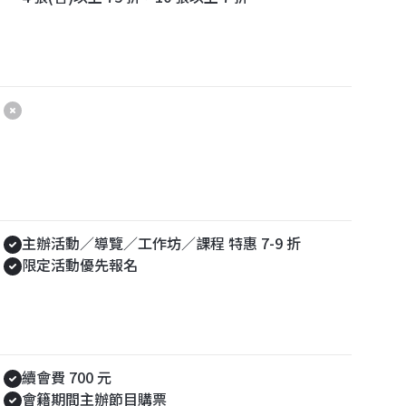
主辦節目｜場次獎勵
主辦活動｜特惠權益
主辦活動／導覽／工作坊／課程 特惠 7-9 折
限定活動優先報名
會費折扣
續會費 700 元
會籍期間主辦節目購票