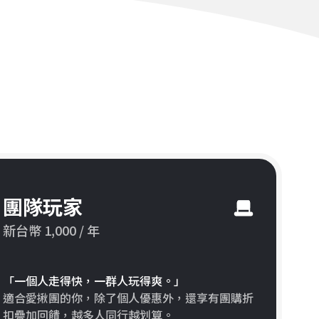
團隊玩家
新台幣 1,000 / 年
「一個人走得快，一群人玩得爽。」
適合愛揪團的你，除了個人優惠外，還享有團購折
扣疊加回饋，越多人同行越划算。