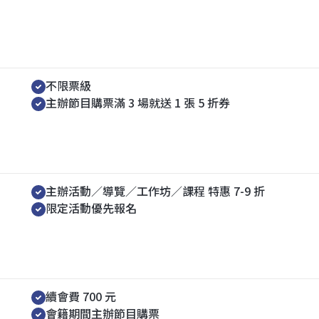
主辦節目｜場次獎勵
不限票級
主辦節目購票滿 3 場就送 1 張 5 折券
主辦活動｜特惠權益
主辦活動／導覽／工作坊／課程 特惠 7-9 折
限定活動優先報名
會費折扣
續會費 700 元
會籍期間主辦節目購票