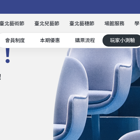
，
臺北藝術節
臺北兒藝節
臺北藝穗節
場館服務
學
會員制度
本期優惠
購票流程
玩家小測驗
！
！