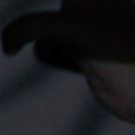
0
0
1
1
2
2
3
3