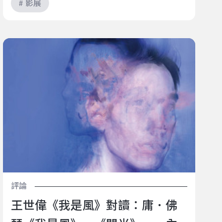
# 影展
王世偉《我是風》對讀：庸．佛瑟《我是風》、《閃
光》──內在汪洋的極限探勘
評論
王世偉《我是風》對讀：庸．佛