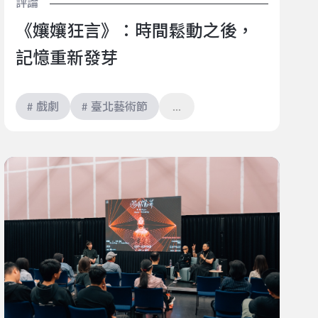
評論
《孃孃狂言》：時間鬆動之後，
記憶重新發芽
# 戲劇
# 臺北藝術節
【人物筆記】神話與科技交織：《遊林驚夢：巧遇
Hagay》