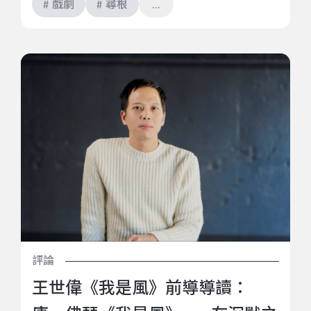
# 戲劇
# 尋根
王世偉《我是風》前導導讀：庸．佛瑟《我是風》——
在沉默之中，我們聽見自己
評論
王世偉《我是風》前導導讀：