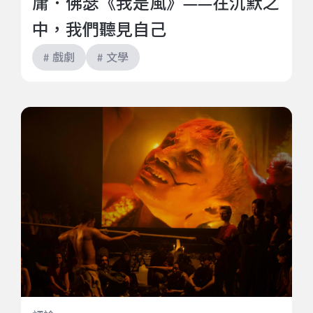
庸．佛瑟《我是風》——在沉默之
中，我們聽見自己
# 戲劇
# 文學
在《海籠》的深海廢墟：看骨架、肉身與靈魂崩塌再重
組