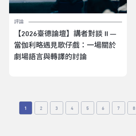
評論
【2026臺德論壇】講者對談 II —
當伽利略遇見歌仔戲：一場關於
劇場語言與轉譯的討論
1
2
3
4
5
6
7
8