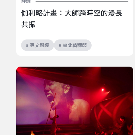
評論
伽利略計畫：大師跨時空的漫長
共振
# 專文報導
# 臺北藝穗節
《海籠》：關於時間及空間的無限旅程