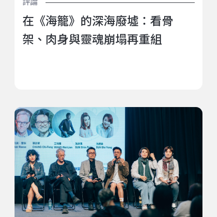
評論
在《海籠》的深海廢墟：看骨
架、肉身與靈魂崩塌再重組
【2026臺德論壇】講者對談 II — 當伽利略遇見歌仔
戲：一場關於劇場語言與轉譯的討論