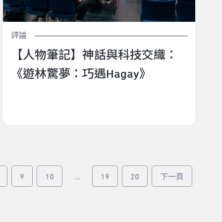
評論
【人物筆記】神話與科技交織：
《遊林驚夢：巧遇Hagay》
9
10
...
19
20
下一頁