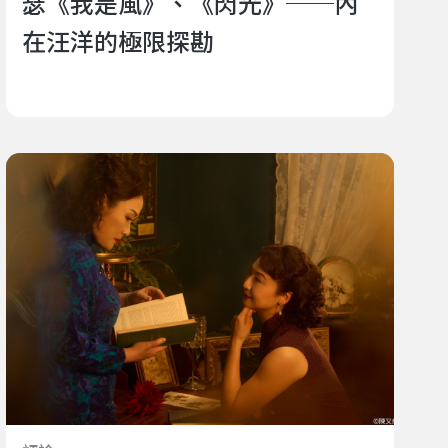
瑟《我是風》、《閃光》──內
在汪洋的極限探勘
《孃孃狂言》：時間鬆動之後，記憶重新發芽