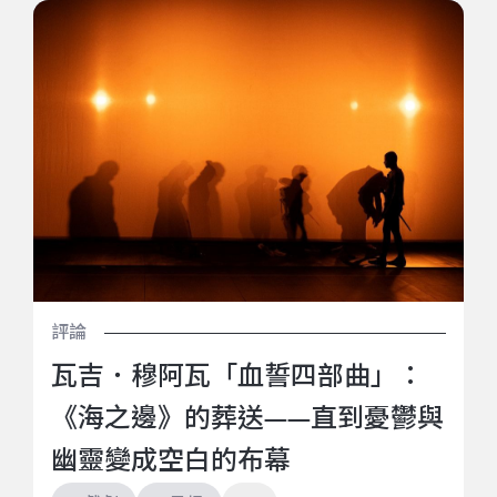
瓦吉．穆阿瓦「血誓四部曲」：《海之邊》的葬送——
直到憂鬱與幽靈變成空白的布幕
評論
瓦吉．穆阿瓦「血誓四部曲」：
《海之邊》的葬送——直到憂鬱與
幽靈變成空白的布幕