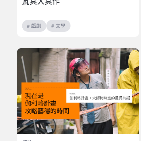
瓦其人其作
# 戲劇
# 文學
伽利略計畫：大師跨時空的漫長共振