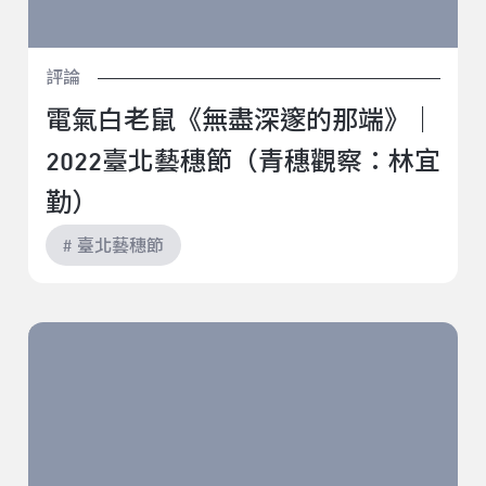
評論
電氣白老鼠《無盡深邃的那端》｜
2022臺北藝穗節（青穗觀察：林宜
勤）
# 臺北藝穗節
鍾汶叡《你看我霧霧》｜2022臺北藝穗節（駐節評論：
郭家瑋）