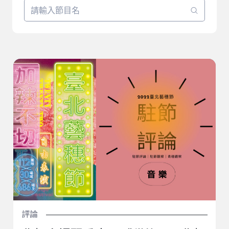
背殼大提琴重奏團《貓的一天背殼大提琴重奏音樂會》
｜2022臺北藝穗節（青穗觀察：林翊婷）
評論