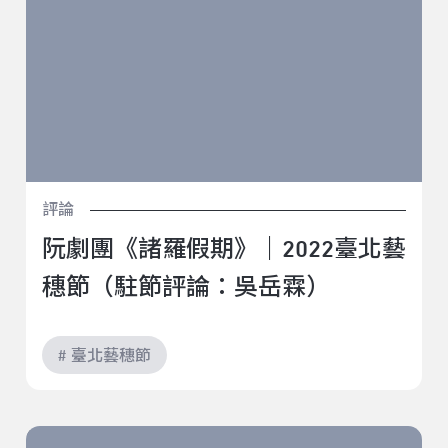
評論
阮劇團《諸羅假期》｜2022臺北藝
穗節（駐節評論：吳岳霖）
# 臺北藝穗節
鸚鵡安全《一個人也要很快樂A.K.A Lonely God》｜2022