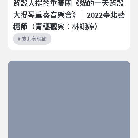
背殼大提琴重奏團《貓的一天背殼
大提琴重奏音樂會》｜2022臺北藝
穗節（青穗觀察：林翊婷）
# 臺北藝穗節
阮劇團《諸羅假期》｜2022臺北藝穗節（青穗觀察：宋
柏成）