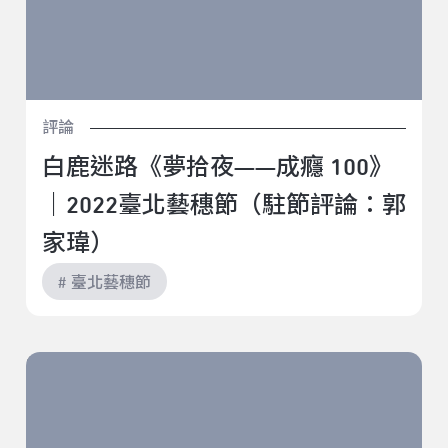
評論
白鹿迷路《夢拾夜——成癮 100》
｜2022臺北藝穗節（駐節評論：郭
家瑋）
# 臺北藝穗節
阮劇團《諸羅假期》｜2022臺北藝穗節（駐節評論：吳
岳霖）