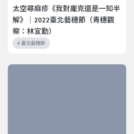
太空尋麻疹《我對龐克還是一知半
解》｜2022臺北藝穗節（青穗觀
察：林宜勤）
# 臺北藝穗節
電氣白老鼠《無盡深邃的那端》｜2022臺北藝穗節（青
穗觀察：林宜勤）