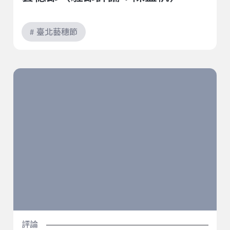
# 臺北藝穗節
太空尋麻疹《我對龐克還是一知半解》｜2022臺北藝穗
節（青穗觀察：林宜勤）
評論