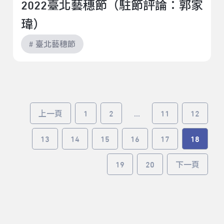
2022臺北藝穗節（駐節評論：郭家
瑋）
# 臺北藝穗節
上一頁
1
2
...
11
12
13
14
15
16
17
18
19
20
下一頁