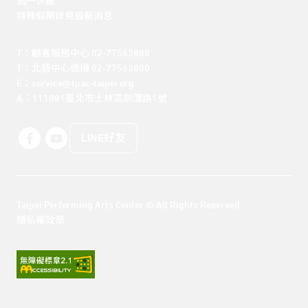
週一休館

特殊假期詳見最新消息
T：顧客服務中心 02-77563888 

T：北藝中心總機 02-77563800 

E：service@tpac-taipei.org 

A：111081臺北市士林區劍潭路1號
LINE好友
Taipei Performing Arts Center © All Rights Reserved
隱私權政策