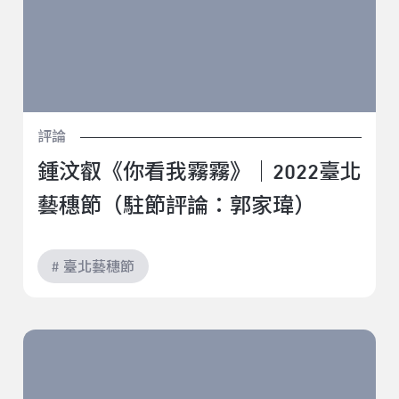
評論
鍾汶叡《你看我霧霧》｜2022臺北
藝穗節（駐節評論：郭家瑋）
# 臺北藝穗節
簡莉紋《做個夢給你》｜2022臺北藝穗節（青穗觀察：
林宜勤）