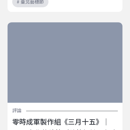
# 臺北藝穗節
零時成軍製作組《三月十五》｜2022臺北藝穗節（駐節
評論：郭家瑋）
評論
零時成軍製作組《三月十五》｜