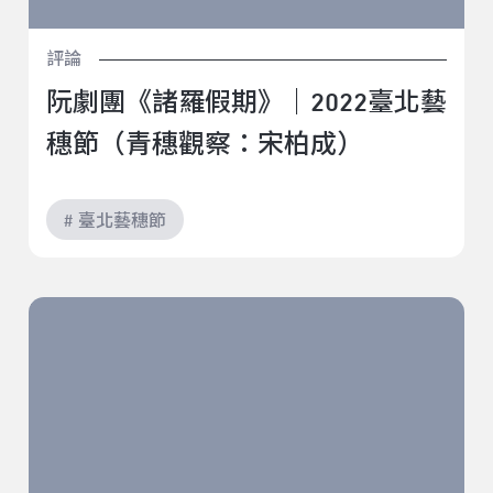
評論
阮劇團《諸羅假期》｜2022臺北藝
穗節（青穗觀察：宋柏成）
# 臺北藝穗節
白鹿迷路《夢拾夜——成癮 100》｜2022臺北藝穗節
（駐節評論：郭家瑋）