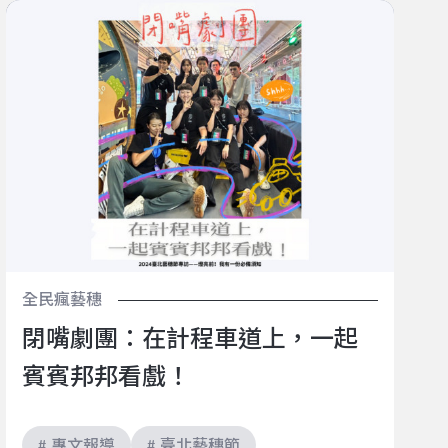
閉嘴劇團：在計程車道上，一起賓賓邦邦看戲！
全民瘋藝穗
閉嘴劇團：在計程車道上，一起
賓賓邦邦看戲！
# 專文報導
# 臺北藝穗節