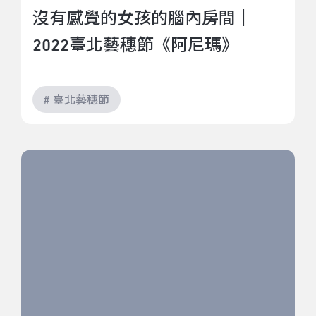
沒有感覺的女孩的腦內房間｜
2022臺北藝穗節《阿尼瑪》
# 臺北藝穗節
精采無限｜2022臺北藝穗節《炬》