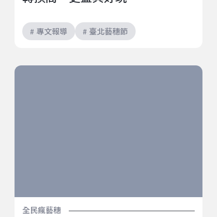
# 專文報導
# 臺北藝穗節
沒有感覺的女孩的腦內房間｜2022臺北藝穗節《阿尼
瑪》
全民瘋藝穗