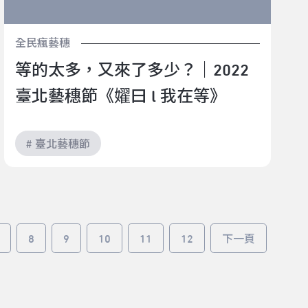
全民瘋藝穗
等的太多，又來了多少？｜2022
臺北藝穗節《嬥曰 l 我在等》
# 臺北藝穗節
8
9
10
11
12
下一頁