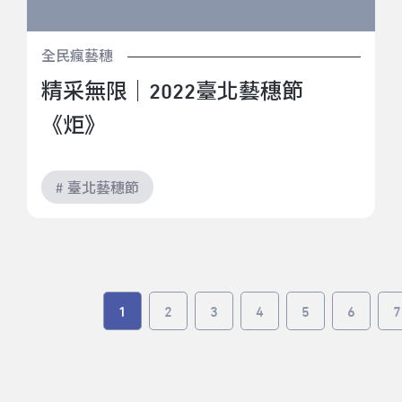
全民瘋藝穗
精采無限｜2022臺北藝穗節
《炬》
# 臺北藝穗節
1
2
3
4
5
6
7