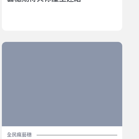
目前看過情緒最真摯、飽滿的變裝皇后演出｜2022臺北
藝穗節《To be Ophelia》
全民瘋藝穗