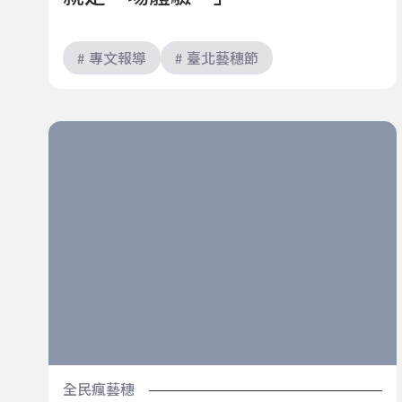
# 專文報導
# 臺北藝穗節
在廚房上演的中文音樂劇 x 打擊樂｜2022臺北藝穗節
《偷吃？好吃！》
全民瘋藝穗