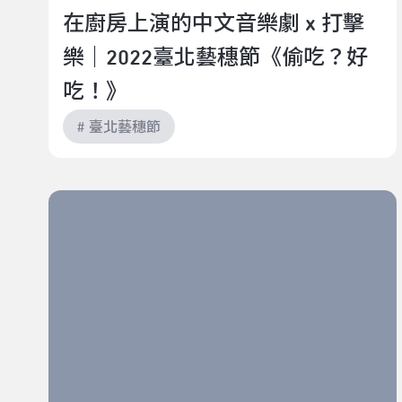
在廚房上演的中文音樂劇 x 打擊
樂｜2022臺北藝穗節《偷吃？好
吃！》
# 臺北藝穗節
我在等｜2022臺北藝穗節《嬥曰 l 我在等》