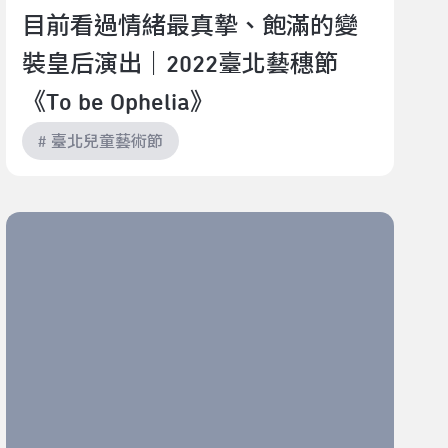
目前看過情緒最真摯、飽滿的變
裝皇后演出｜2022臺北藝穗節
《To be Ophelia》
# 臺北兒童藝術節
等的太多，又來了多少？｜2022臺北藝穗節《嬥曰 l 我
在等》