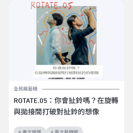
ROTATE.05：你會扯鈴嗎？在旋轉與拋接間打破對扯鈴
的想像
全民瘋藝穗
ROTATE.05：你會扯鈴嗎？在旋轉
與拋接間打破對扯鈴的想像
# 專文報導
# 臺北藝穗節