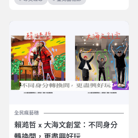
賴澔哲 x 大海文創堂：不同身分轉換間，更盡興好玩
全民瘋藝穗
賴澔哲 x 大海文創堂：不同身分
轉換間，更盡興好玩