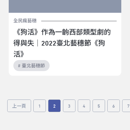
全民瘋藝穗
《狗活》作為一齣西部類型劇的
得與失｜2022臺北藝穗節《狗
活》
# 臺北藝穗節
上一頁
1
2
3
4
5
6
7