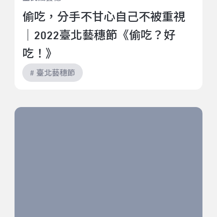
偷吃，分手不甘心自己不被重視
｜2022臺北藝穗節《偷吃？好
吃！》
# 臺北藝穗節
《狗活》作為一齣西部類型劇的得與失｜2022臺北藝穗
節《狗活》