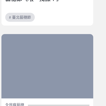
# 臺北藝穗節
《偷吃？好吃！》HBD不是生日快樂，是好棒的！｜
2022臺北藝穗節《偷吃？好吃！》
全民瘋藝穗