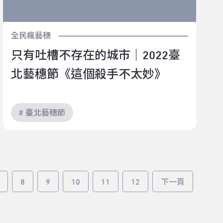
全民瘋藝穗
只有吐槽不存在的城市｜2022臺
北藝穗節《這個殺手不太妙》
# 臺北藝穗節
8
9
10
11
12
下一頁