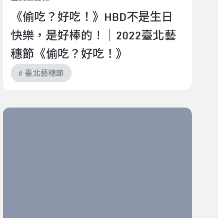
《偷吃？好吃！》HBD不是生日
快樂，是好棒的！｜2022臺北藝
穗節《偷吃？好吃！》
# 臺北藝穗節
只有吐槽不存在的城市｜2022臺北藝穗節《這個殺手不
太妙》