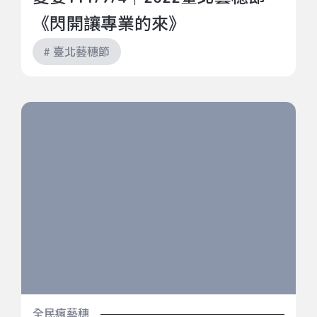
《閃開讓專業的來》
# 臺北藝穗節
偷吃，分手不甘心自己不被重視｜2022臺北藝穗節《偷
吃？好吃！》
全民瘋藝穗