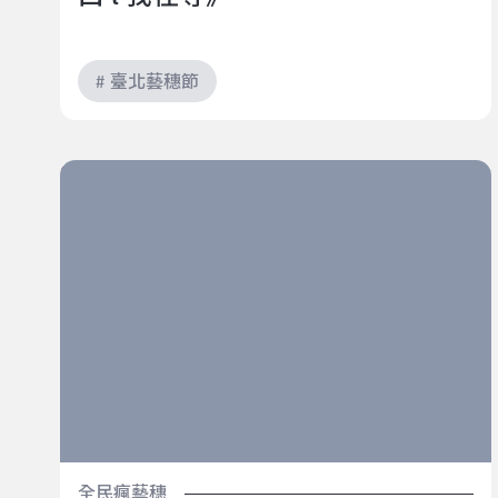
# 臺北藝穗節
Touch my heart｜2022臺北藝穗節《見笑歌廳秀》
全民瘋藝穗