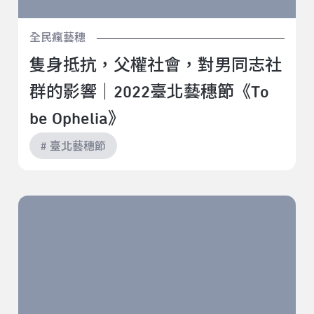
全民瘋藝穗
隻身抵抗，父權社會，對男同志社
群的影響｜2022臺北藝穗節《To
be Ophelia》
# 臺北藝穗節
消失的45分鐘｜2022臺北藝穗節《欸！我開玩笑的！
——sensitive倉鼠王的送別會（擇優錄取）》