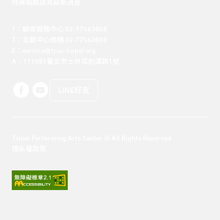
特殊假期詳見最新消息
T：顧客服務中心 02-77563888 

T：北藝中心總機 02-77563800 

E：service@tpac-taipei.org 

A：111081臺北市士林區劍潭路1號
LINE好友
Taipei Performing Arts Center © All Rights Reserved
隱私權政策