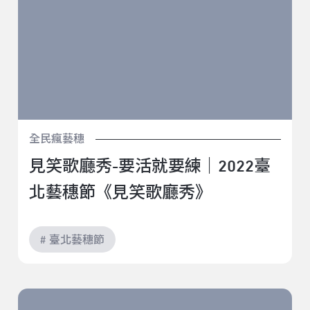
全民瘋藝穗
見笑歌廳秀-要活就要練｜2022臺
北藝穗節《見笑歌廳秀》
# 臺北藝穗節
人生如戲｜2022臺北藝穗節《我感受到你的崩潰，不緊