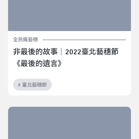
全民瘋藝穗
非最後的故事｜2022臺北藝穗節
《最後的遺言》
# 臺北藝穗節
見笑歌廳秀-要活就要練｜2022臺北藝穗節《見笑歌廳
秀》