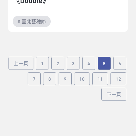
《Double》
# 臺北藝穗節
上一頁
1
2
3
4
5
6
7
8
9
10
11
12
下一頁