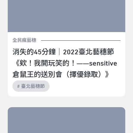
全民瘋藝穗
消失的45分鐘｜2022臺北藝穗節
《欸！我開玩笑的！——sensitive
倉鼠王的送別會（擇優錄取）》
# 臺北藝穗節
說是輕喜劇，哪裡輕了哈哈哈｜2022臺北藝穗節《我感
受到你的崩潰，不緊張！》