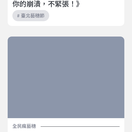
你的崩潰，不緊張！》
# 臺北藝穗節
現在的弟弟妹妹算是都很棒｜2022臺北藝穗節《憶憶落
塵埃》
全民瘋藝穗