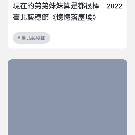
現在的弟弟妹妹算是都很棒｜2022
臺北藝穗節《憶憶落塵埃》
# 臺北藝穗節
隻身抵抗，父權社會，對男同志社群的影響｜2022臺北
藝穗節《To be Ophelia》