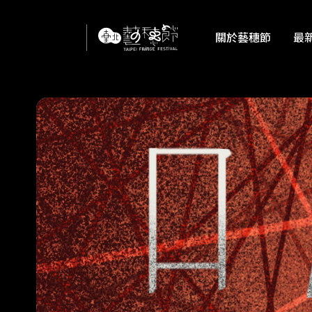
關於藝穗節
最