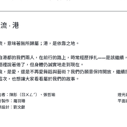
流 · 港
流，意味著無所歸屬；港，是依靠之地。
自港都的我們兩人，在前行的路上，時常經歷掙扎——是該繼續
語裡說著倦了，但身體仍誠實地走到現在。
竟，是愛，還是不再愛舞蹈與藝術？我們仍願意保持開放，繼續
這次，也想讓大家看看屬於我們的故事。
出者：陳肜（ㄖㄨㄥˊ）、張哲瑜
燈光
行製作：羅羽珊
平面
樂設計：劉文獻