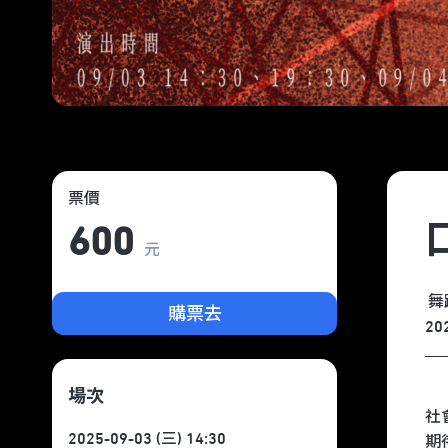
票價
口
600
元
舞
購票去
20
場次
社
2025-09-03 (三) 14:30
期