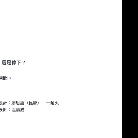
，還是停下？
探問。
設計：廖思嘉（昆娜）｜一葩火
設計：溫喆崴