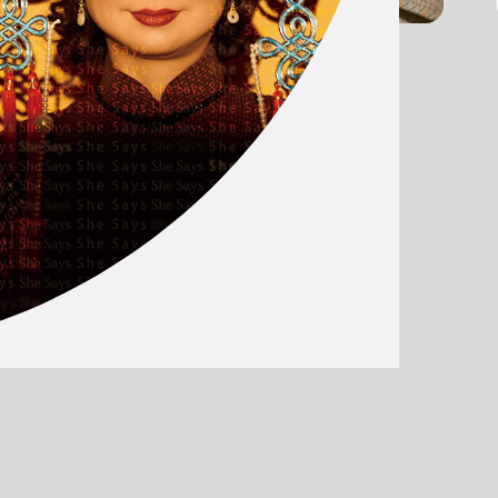
《孃孃狂言》
灼
表演與節慶
ㄐㄧㄣˋ ㄒㄧㄤ
2026臺北藝術節：瓦吉．穆阿瓦
電影特映《戀戀貝魯特》
北藝精選節目