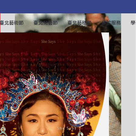
臺北藝術節
臺北兒藝節
臺北藝穗節
場館服務
學
6臺北藝術節：創作
2