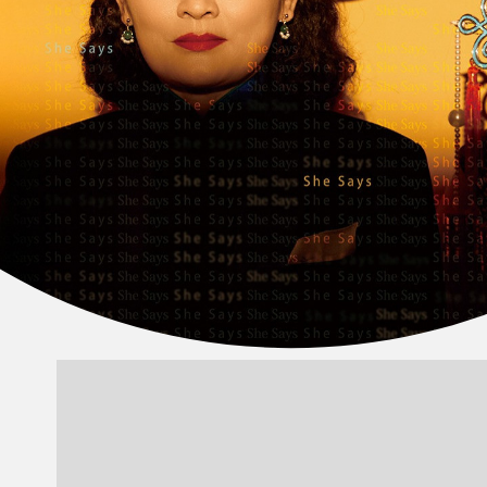
《孤身》
社劇團
表演與節慶
此刻、曾經與如果當時
在當代越發難以指認，當我們或
是
2026臺北藝術節：瓦吉．穆阿瓦
之中，《孤身》提供的不是答
電影特映《烈火焚身》