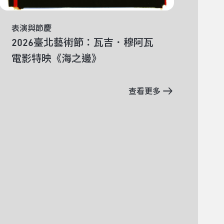
 x 西科·塞蒂安托《海
表演與節慶
其
表
《他抓走的他》推理互動劇場
籠》
2026臺北藝術節：瓦吉．穆阿瓦
藝
2
電影特映《海之邊》
房
《
查看更多
查看更多