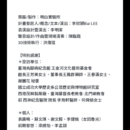
策展/製作：明白實驗所
計畫發起人/概念/文本/演出：李欣穎Baï LEE
表演設計暨演出：李明潔
聲音設計/作曲暨現場演奏：陳臨霜
3D技術執行：洪偉瑄
【特別感謝】
＊受訪單位：
臺灣烏腳病紀念館 王金河文化藝術基金會
館長王芳美女士、董事長王鳳群藥師、王春滿女士、
謝麗花 秘書
國立成功大學歷史系公眾歷史與博物館研究室
西港茂興製蓆廠、臺灣基督長老教會-北門嶼教會
前 西淋紀念醫院 院長 李育軒醫師、何舜娟女士
＊個人：
袁廣鳴、蘇文琪、謝文毅、李健銘（女回魯米）
前期發想：梁綉怡、李孟頷