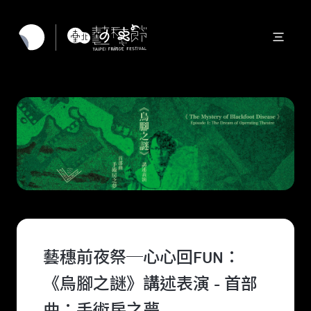
藝穗前夜祭─心心回FUN：
《烏腳之謎》講述表演 - 首部
曲：手術房之夢