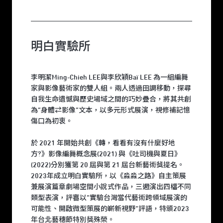
明白實驗所
李明潔Ming-Chieh LEE與李欣穎Baï LEE 為一組編舞
家與影像藝術家的雙人組。兩人透過田調移動，探尋
自我生命遺憾與歷史場域之間的巧妙疊合，將其共創
為“身體⇄影像”文本，以多元形式展演，視修補記憶
傷口為初衷。
於 2021 年開始共創《轉，看看有沒有什麼好地
方?》影像編舞概念展(2021) 與《吐司機與夏日》
(2022)分別獲第 20 屆與第 21 屆台新藝術獎提名。
2023年成立明白實驗所，以《淼淼之路》自主策展
兼展演篇章劇場空間小說式作品，三週演出四檔不同
類型表演，評審以“實驗台灣當代藝術跨領域展演的
可能性、開啟微型策展的嶄新視野“評語，特頒2023
年台北藝穗節特別獎殊榮。