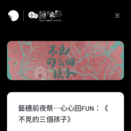
藝穗前夜祭─心心回FUN：《
不見的三個孩子》