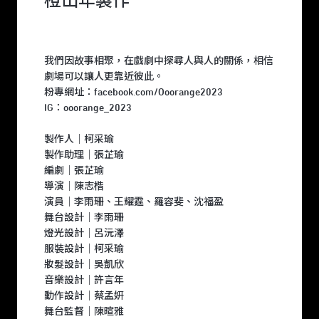
橙山年製作
我們因故事相聚，在戲劇中探尋人與人的關係，相信
劇場可以讓人更靠近彼此。
粉專網址：facebook.com/Ooorange2023
IG：ooorange_2023
製作人｜柯采瑜
製作助理｜張芷瑜
編劇｜張芷瑜
導演｜陳志楷
演員｜李雨珊、王耀霆、羅容斐、沈福盈
舞台設計｜李雨珊
燈光設計｜呂沅澤
服裝設計｜柯采瑜
妝髮設計｜吳凱欣
音樂設計｜許言年
動作設計｜蔡孟妍
舞台監督｜陳暄雅