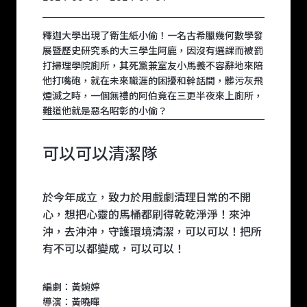
釋迦大學出現了衛生紙小偷！一名古希臘幾何數學發
展暨歷史研究系的大三學生阿鹿，因沒有選課而被罰
打掃理學院廁所，其死黨兼室友小馬義不容辭地來陪
他打嘴砲，就在未來職涯的困擾和幹話間，髒污灰飛
煙滅之時，一個無禮的阿伯竟在三更半夜來上廁所，
難道他就是惡名昭彰的小偷？
可以可以清潔隊
於今年成立，致力於用戲劇清理日常的不開
心，想把心靈的馬桶都刷得乾乾淨淨！來沖
沖，去沖沖，守護環境清潔，可以可以！把所
有不可以都變成，可以可以！
編劇：黃婉婷
導演：黃曉暉