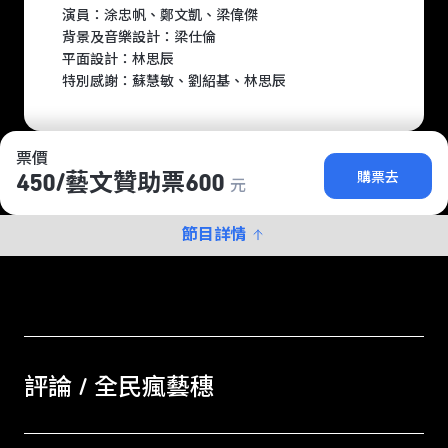
演員：涂忠帆、鄭文凱、梁偉傑
背景及音樂設計：梁仕倫
平面設計：林思辰
特別感謝：蘇慧敏、劉紹基、林思辰
票價
購票去
450/​藝文贊助票600
元
節目詳情
評論 / 全民瘋藝穗