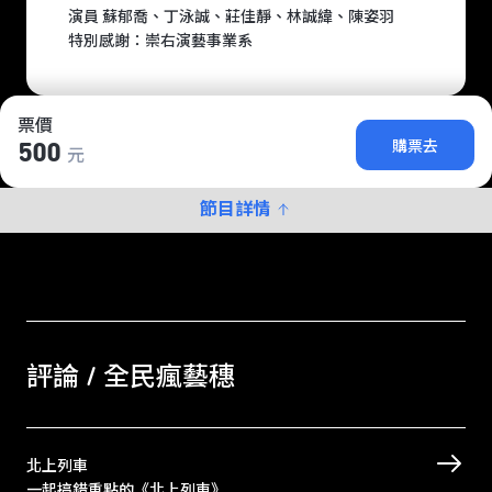
演員 蘇郁喬、丁泳誠、莊佳靜、林誠緯、陳姿羽
特別感謝：崇右演藝事業系
票價
購票去
500
元
節目詳情
評論 / 全民瘋藝穗
北上列車
一起搞錯重點的《北上列車》