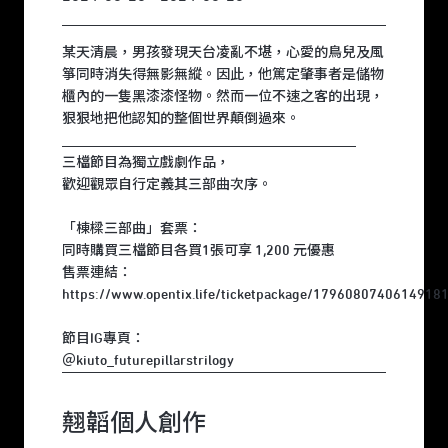
某天清晨，男孩發現天台凌亂不堪，心愛的鳥兒及風
箏同時消失得無影無縱。因此，他篤定肇事者是儲物
櫃內的一隻黑漆漆怪物。然而一位不速之客的出現，
狠狠地把他認知的整個世界顛倒過來。
__________________________________________
三檔節目為獨立戲劇作品，
歡迎觀眾自行定義其三部曲次序。
「棟樑三部曲」套票：
同時購買三檔節目各買1張可享 1,200 元優惠
售票連結：
https://www.opentix.life/ticketpackage/1796080740614918
節目IG專頁：
＠kiuto_futurepillarstrilogy
翹韜個人創作