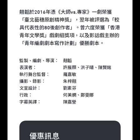
翹韜於2016年憑《大師vs.專家》一劇榮獲
「臺北藝穗原創精神獎」，翌年被評選為「較
具代表性的80後創作者」。曾六度榮獲「香港
青年文學獎」戲劇組獎項，以及影話戲主辦的
「青年編劇劇本寫作計劃」優勝劇本。
監製、編劇、導演： 翹韜
表演者： 許展顏、洪子晴、陳賢銘
執行舞台監督： 羅嘉敏
攝影、錄影： 朱梓翹
文宣設計： 劉素芬
行政： 何美嫻、鄭雯娜
字幕英譯： 陳嘉瑩
優惠訊息