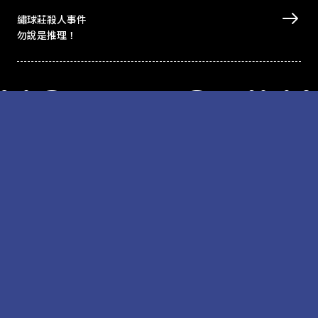
繡球莊殺人事件
勿說是推理！
INGE FESTIVA
北藝中心主辦
Taipei Performing Arts Center © All Rights Reserved
隱私權政策
網站導覽