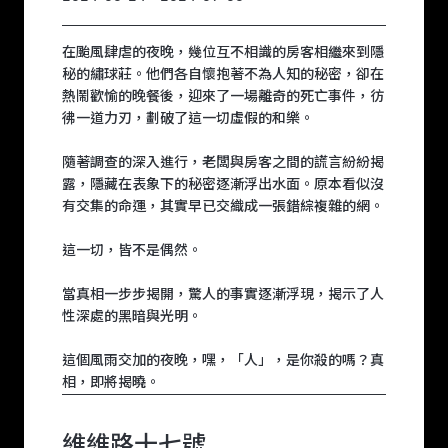
在颱風肆虐的夜晚，幾位互不相識的房客相繼來到隱
秘的繡球莊。他們各自懷抱著不為人知的秘密，卻在
熱鬧歡愉的晚餐後，迎來了一場離奇的死亡事件，彷
彿一道力刃，劃破了這一切虛假的和樂。
隨著調查的深入進行，老闆與房客之間的謊言紛紛揭
露，隱藏在表象下的秘密逐漸浮出水面。原本看似沒
有交集的命運，其實早已交織成一張錯綜複雜的網。
這一切，皆不是偶然。
當真相一步步揭開，驚人的事實逐漸浮現，揭示了人
性深處的黑暗與光明。
這個風雨交加的夜晚，嘿，「人」，是你殺的嗎？真
相，即將揭曉。
維維路十七號