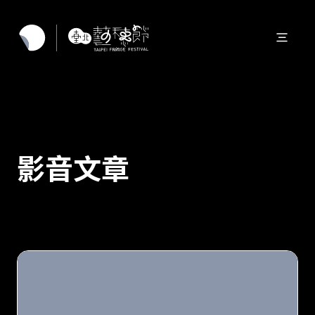
影音文章
＼藝穗游擊戰隊的劇場終極任務／訪談「高產能編劇」
張育瀚＆「超級製作人」李昀芷