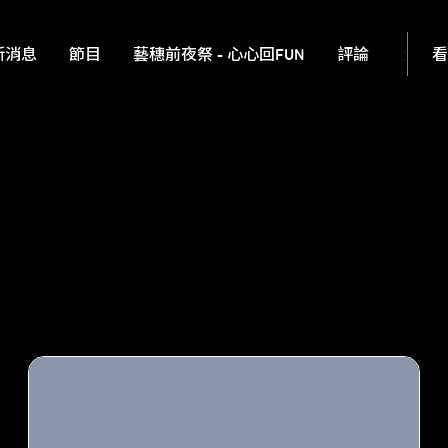
看
新消息
節目
藝穗前夜祭 - 心心回FUN
評論
全民
直到我們彼此看見：那些藝穗節中的 BL＆GL 創作者
——專訪「暖潮工作室」品嘉 ×「即使世界末日還是想
吃枝仔冰」梅林