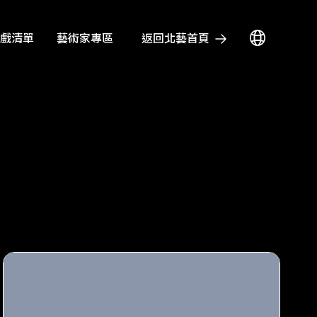
戲清單
藝術家專區
返回北藝首頁
瘋藝穗
活動
場地資訊
影音文章
加入北藝會員
伽利略計畫：大師跨時空的漫長共振