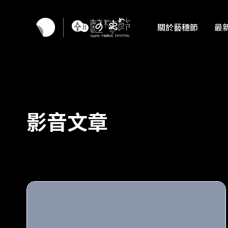
關於藝穗節
最
影音文章
原來平凡，本身就值得被觀看 ──劇場與生活之間，那
些重新理解自己的時刻