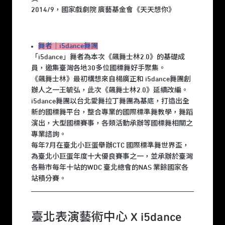
2014/9，國家戲劇院 廣藝基金會《天天想你》
舞者｜i5dance舞團
「i5dance」舞者為本次《飆舞士林2.0》的基礎成
員，邀集臺灣各地30多位國標舞好手聚集。
《飆舞士林》最初構想來自楊廣正和 i5dance舞團創
辦人之一王毓弘，此次《飆舞士林2.0》延續改編。
i5dance舞團以台北愛舞拉丁舞團為基底，打造出全
新的國標舞平台，整合專業的國際標準舞教學，舞蹈
演出，大型國標賽事，各類活動承辦等國標舞相關之
專業諮詢。
每年7月在臺北小巨蛋舉辦CTC 國際標準舞世界盃，
為臺北小巨蛋年度十大優良賽事之一，並承辦於臺灣
各縣市每年十站的WDC 臺北總會的NAS 業餘國家各
站積分賽。
臺北表演藝術中心 X i5dance