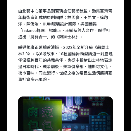
由北藝中心董事長劉若瑀擔任藝術總監，邀集臺灣青
年藝術家組成的原創團隊：林孟寰、王希文、徐啟
洋、陳侑汝、UUIN服裝設計團隊，與國標舞
「i5dance舞團」楊廣正、王毓弘等人合作，聯手打
造出「劇舞合一」的《飆舞士林》。
編導楊廣正延續首演版，2023年全新升級《飆舞士
林2.0》，以8段故事、10種國標舞類型講述一對靈魂
伴侶橫跨百年的共舞共伴，也從中折射出士林地區走
過日本時代、戰爭前後、美軍俱樂部、迪斯可文化、
夜市百味、同志遊行、世紀之疫的常民生活情態與臺
灣社會多元風貌。