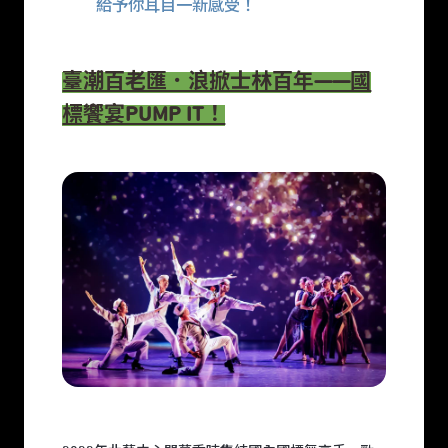
給予你耳目一新感受！
臺潮百老匯．浪掀士林百年——國
標饗宴PUMP IT！