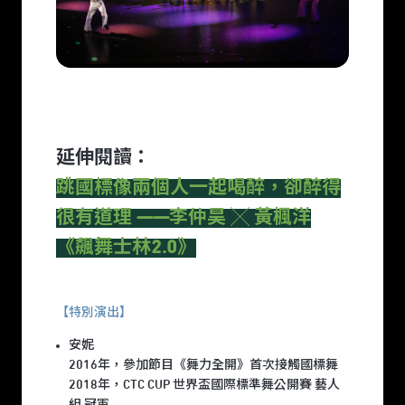
延伸閱讀：
跳國標像兩個人一起喝醉，卻醉得
很有道理 ——李仲昊 ╳ 黃楓洋
《飆舞士林2.0》
【特別演出】
安妮
2016年，參加節目《舞力全開》首次接觸國標舞
2018年，CTC CUP 世界盃國際標準舞公開賽 藝人