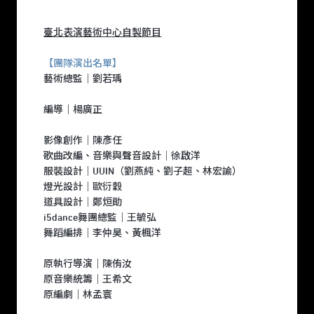
臺北表演藝術中心自製節目
【團隊演出名單】
藝術總監｜劉若瑀
編導｜楊廣正
影像創作｜陳彥任
歌曲改編、音樂與聲音設計｜徐啟洋
服裝設計｜UUIN（劉燕純、劉子超、林宏諭）
燈光設計｜歐衍穀
道具設計｜鄭烜勛
i5dance舞團總監｜王毓弘
舞蹈編排｜李仲昊、黃楓洋
原執行導演｜陳侑汝
原音樂統籌｜王希文
原編劇｜林孟寰