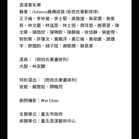
表演者名單
舞者｜i5dance舞團成員 (依姓氏筆劃排序)
王子綸、李仲昊、李士堅、吳致誼、吳家讚、吳俊
昇、林文藝、林佳霖、林士烜、周玟君、施慕萱、陳
文華、陳雨欣、陳明欽、陳靜瑜、徐恬靜、張盛傑、
郭釗宥、許瓊文、黃楓洋、黃芯瑜、黃柏崴、趙婕
宇、廖國鈞、錡子媗、謝妮橖、蘇意潔
演員｜（照姓氏筆畫排列）
大甜、林家麒
特別演出｜（照姓氏筆畫排列）
安妮、賴慧如、顏曉筠
劇照攝影｜Wei Chen
主辦單位｜臺北市政府
承辦單位｜臺北表演藝術中心