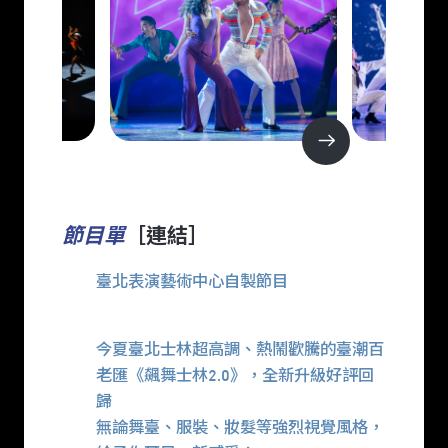
節目單
［連結］
臺北表演藝術中心自製節目
今夏臺北士林超高調、熱鬧歡騰的臺潮百
老匯《飆舞士林2.0》，全新升級好評回
歸
無論舞臺、服裝、妝髮等強烈視覺風格，