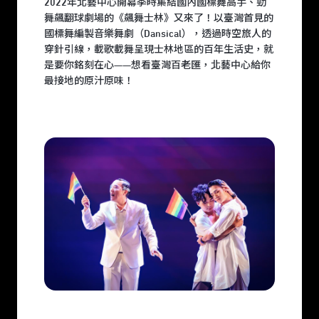
2022年北藝中心開幕季時集結國內國標舞高手、勁
舞飆翻球劇場的《飆舞士林》又來了！以臺灣首見的
國標舞編製音樂舞劇（Dansical），透過時空旅人的
穿針引線，載歌載舞呈現士林地區的百年生活史，就
是要你銘刻在心——想看臺灣百老匯，北藝中心給你
最接地的原汁原味！