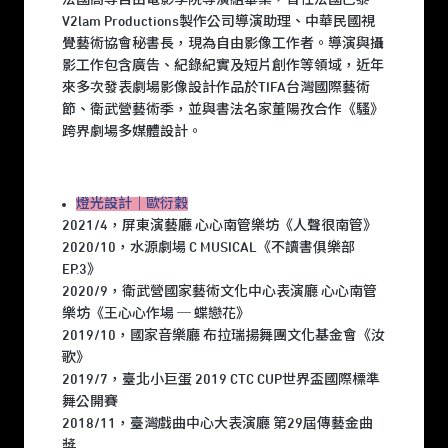
V2lam Productions製作公司導演助理、中華民國視
覺藝術協會秘書長，現為自由影像工作者。導演與攝
影工作包含廣告、紀錄紀實及短片創作等領域，近年
來多次發表劇場影像設計作品於TIFA台灣國際藝術
節、衛武營藝術季，並與書法名家董陽孜合作《騷》
跨界劇場多媒體設計。
燈光設計｜歐衍穀
2021/4，屏東演藝廳 ⼼⼼南管樂坊《⼈聲很南管》
2020/10，水源劇場 C MUSICAL《不讀書俱樂部
EP.3》
2020/9，衛武營國家藝術文化中心表演廳 ⼼⼼南管
樂坊《王⼼⼼作場 ─ 蝶戀花》
2019/10，國家音樂廳 布拉瑞揚舞團⽂化基金會《汝
歌》
2019/7，臺北⼩巨蛋 2019 CTC CUP世界盃國際標準
舞公開賽
2018/11，臺灣戲曲中⼼⼤表演廳 第29屆傳藝金曲
獎