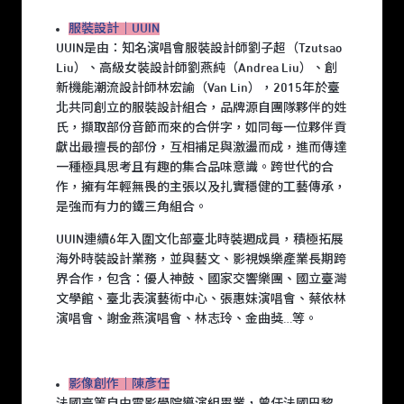
服裝設計｜UUIN
UUIN是由：知名演唱會服裝設計師劉子超（Tzutsao
Liu）、高級女裝設計師劉燕純（Andrea Liu）、創
新機能潮流設計師林宏諭（Van Lin），2015年於臺
北共同創立的服裝設計組合，品牌源自團隊夥伴的姓
氏，擷取部份音節而來的合併字，如同每一位夥伴貢
獻出最擅長的部份，互相補足與激盪而成，進而傳達
一種極具思考且有趣的集合品味意識。跨世代的合
作，擁有年輕無畏的主張以及扎實穩健的工藝傳承，
是強而有力的鐵三角組合。
UUIN連續6年入圍文化部臺北時裝週成員，積極拓展
海外時裝設計業務，並與藝文、影視娛樂產業長期跨
界合作，包含：優人神鼓、國家交響樂團、國立臺灣
文學館、臺北表演藝術中心、張惠妹演唱會、蔡依林
演唱會、謝金燕演唱會、林志玲、金曲獎…等。
影像創作｜陳彥任
法國高等自由電影學院導演組畢業，曾任法國巴黎