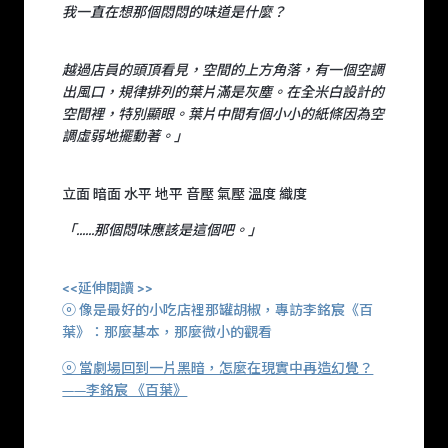
我一直在想那個悶悶的味道是什麼？
越過店員的頭頂看見，空間的上方角落，有一個空調
出風口，規律排列的葉片滿是灰塵。在全米白設計的
空間裡，特別顯眼。葉片中間有個小小的紙條因為空
調虛弱地擺動著。」
立面 暗面 水平 地平 音壓 氣壓 溫度 織度
「......那個悶味應該是這個吧。」
<<延伸閱讀 >>
ⓞ 像是最好的小吃店裡那罐胡椒，專訪李銘宸《百
葉》：那麼基本，那麼微小的觀看
ⓞ 當劇場回到一片黑暗，怎麼在現實中再造幻覺？
——李銘宸 《百葉》