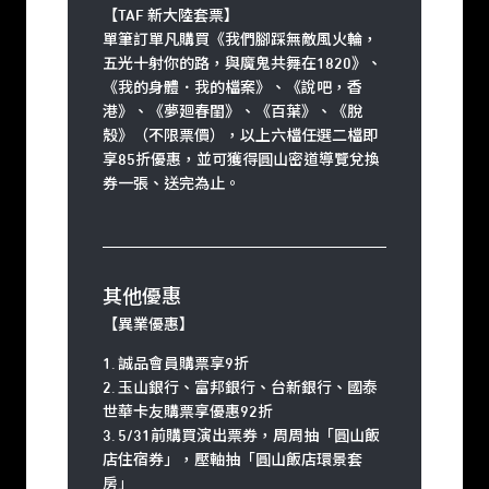
【TAF 新大陸套票】
單筆訂單凡購買《我們腳踩無敵風火輪，
五光十射你的路，與魔鬼共舞在1820》、
《我的身體．我的檔案》、《說吧，香
港》、《夢廻春閨》、《百葉》、《脫
殼》（不限票價），以上六檔任選二檔即
享85折優惠，並可獲得圓山密道導覽兌換
券一張、送完為止。
其他優惠
【異業優惠】
1. 誠品會員購票享9折
2. 玉山銀行、富邦銀行、台新銀行、國泰
世華卡友購票享優惠92折
3. 5/31前購買演出票券，周周抽「圓山飯
店住宿券」，壓軸抽「圓山飯店環景套
房」