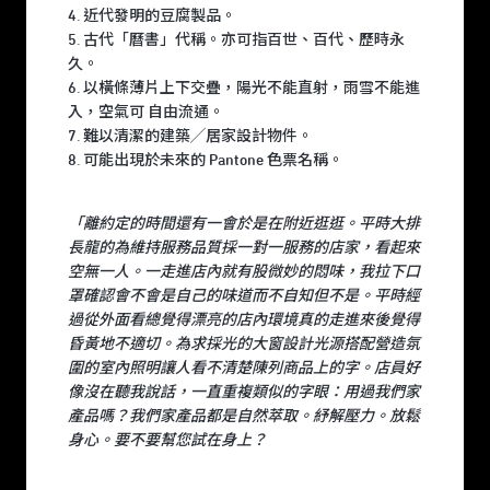
4. 近代發明的豆腐製品。
5. 古代「曆書」代稱。亦可指百世、百代、歷時永
久。
6. 以橫條薄片上下交疊，陽光不能直射，雨雪不能進
入，空氣可 自由流通。
7. 難以清潔的建築╱居家設計物件。
8. 可能出現於未來的 Pantone 色票名稱。
「離約定的時間還有一會於是在附近逛逛。平時大排
長龍的為維持服務品質採一對一服務的店家，看起來
空無一人。一走進店內就有股微妙的悶味，我拉下口
罩確認會不會是自己的味道而不自知但不是。平時經
過從外面看總覺得漂亮的店內環境真的走進來後覺得
昏黃地不適切。為求採光的大窗設計光源搭配營造氛
圍的室內照明讓人看不清楚陳列商品上的字。店員好
像沒在聽我說話，一直重複類似的字眼：用過我們家
產品嗎？我們家產品都是自然萃取。紓解壓力。放鬆
身心。要不要幫您試在身上？