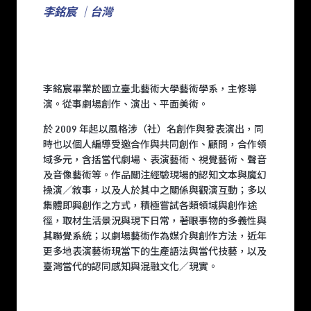
李銘宸 ｜台灣
李銘宸畢業於國立臺北藝術大學藝術學系，主修導
演。從事劇場創作、演出、平面美術。
於 2009 年起以風格涉（社）名創作與發表演出，同
時也以個人編導受邀合作與共同創作、顧問，合作領
域多元，含括當代劇場、表演藝術、視覺藝術、聲音
及音像藝術等。作品關注經驗現場的認知文本與魔幻
操演／敘事，以及人於其中之關係與觀演互動；多以
集體即興創作之方式，積極嘗試各類領域與創作途
徑，取材生活景況與現下日常，著眼事物的多義性與
其聯覺系統；以劇場藝術作為媒介與創作方法，近年
更多地表演藝術現當下的生產語法與當代技藝，以及
臺灣當代的認同感知與混融文化／現實。