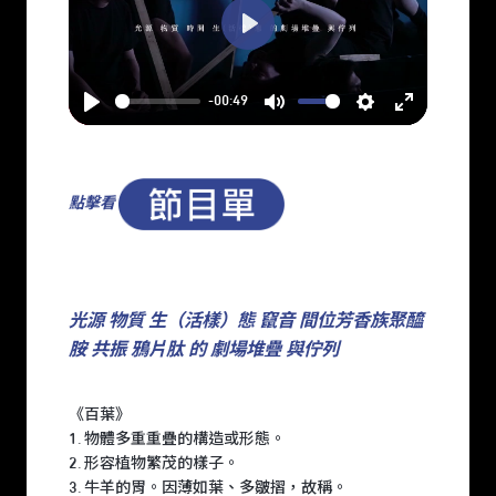
Play
-00:49
Play
Mute
Settings
Enter
fullscreen
點擊看
光源 物質 生（活樣）態 竄音 間位芳香族聚醯
胺 共振 鴉片肽 的 劇場堆疊 與佇列
《百葉》
1. 物體多重重疊的構造或形態。
2. 形容植物繁茂的樣子。
3. 牛羊的胃。因薄如葉、多皺摺，故稱。