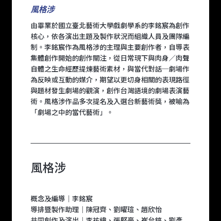
風格涉
由畢業於國立臺北藝術大學戲劇學系的李銘宸為創作
核心，依各演出主題及製作狀況而組織人員及團隊編
制。李銘宸作為風格涉的主理與主要創作者，自導表
集體創作開始的創作關注，從日常現下與肉身／肉聲
自體之生命經歷提煉藝術素材，與當代對話─劇場作
為反映或互動的媒介，期望以更切身相關的表現路徑
與題材發生劇場的觀演，創作台灣語境的劇場表演藝
術。風格涉作品多次提名及入選台新藝術獎，被喻為
「劇場之中的當代藝術」。
風格涉
概念及編導｜李銘宸
導排暨製作助理｜陳冠齊、劉曜瑄、趙欣怡
共同創作及演出｜李祐緯、張堅豪、崔台鎬、劉彥