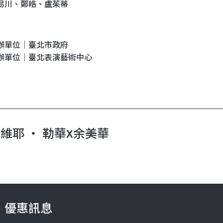
易川、鄭皓、盧茱蒂
辦單位｜臺北市政府
辦單位｜臺北表演藝術中心
維耶 ‧ 勒華X余美華
優惠訊息