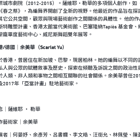
際城市劇院（2012-2015）。薩維耶・勒華的多項個人創作，如
《春之祭》，為編舞界開創了全新的視野。他最近的作品旨在探
其它公共空間，觀眾與現場藝術創作之間關係的具體性。 他的作
斯特雕塑計畫、香港太館當代美術館、巴塞隆納Tapiès 基金會
黎龐畢度藝術中心、威尼斯舞蹈雙年展等。
港/
德國｜余美華（Scarlet Yu）
於香港，曾居住在新加坡、巴黎，現居柏林。她的編舞以不同的
私人與公眾的賦體敘事及歷史，探索在傾聽及訴說之間的政治性
於人類、非人類和事物之間相互關聯的社會關係。余美華曾任20
及2017年「亞當計畫」駐地藝術家。
念│薩維耶 ‧ 勒華
作藝術家｜余美華
演者｜何晏妤、余彥芳、呂書嫺、李文皓、汪銜允、林佩瑩、陳