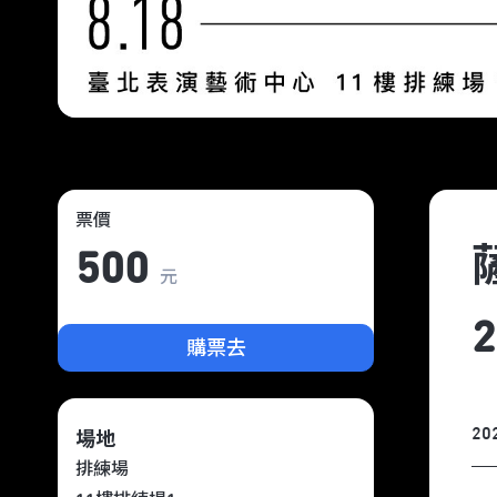
票價
薩
500
元
購票去
20
場地
排練場