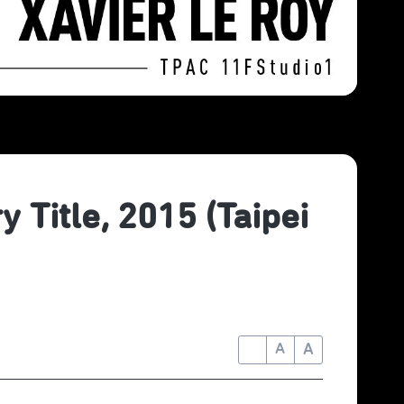
le, 2015 (Taipei
A
A
A