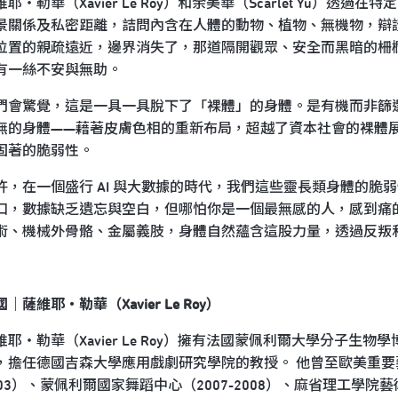
維耶・勒華（Xavier Le Roy）和余美華（Scarlet Yu
景關係及私密距離，詰問內含在人體的動物、植物、無機物，辯
位置的親疏遠近，邊界消失了，那道隔開觀眾、安全而黑暗的柵
有一絲不安與無助。
們會驚覺，這是一具一具脫下了「裸體」的身體。是有機而非篩
無的身體——藉著皮膚色相的重新布局，超越了資本社會的裸體
固著的脆弱性。
許，在一個盛行 AI 與大數據的時代，我們這些靈長類身體的
口，數據缺乏遺忘與空白，但哪怕你是一個最無感的人，感到痛
術、機械外骨骼、金屬義肢，身體自然蘊含這股力量，透過反叛
｜薩維耶・勒華（Xavier Le Roy）
維耶・勒華（Xavier Le Roy）擁有法國蒙佩利爾大學分子生物
，擔任德國吉森大學應用戲劇研究學院的教授。 他曾至歐美重要藝文機
003）、蒙佩利爾國家舞蹈中心（2007-2008）、麻省理工學