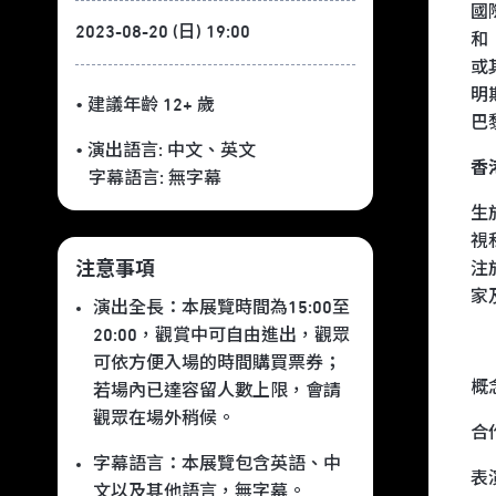
國
2023-08-20 (日) 19:00
和
或
明
• 建議年齡 12+ 歲
巴
• 演出語言:
中文
、
英文
香
字幕語言:
無字幕
生
視
注
注意事項
家
演出全長：本展覽時間為15:00至
20:00，觀賞中可自由進出，觀眾
可依方便入場的時間購買票券；
概
若場內已達容留人數上限，會請
觀眾在場外稍候。
合
字幕語言：本展覽包含英語、中
表
文以及其他語言，無字幕。