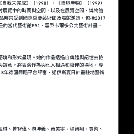
《自我未完成》（1998）、《情境產物》（1999）
討展覽中的時間與空間，以及在展覽空間、博物館
品時常受到國際重要藝術節及場館邀請，包括2017
、紐約當代藝術館PS1、雪梨卡爾多公共藝術計畫、
語境和形式呈現。她的作品透過自傳體與記憶去檢
與詩意。將表演作為與他人相遇和陪伴的場地，專
18年德國舞蹈平台評審、諾伊斯夏日計畫駐地藝術
盈琪、曾智偉、游坤義、黃美寧、楊智翔、賈梨、