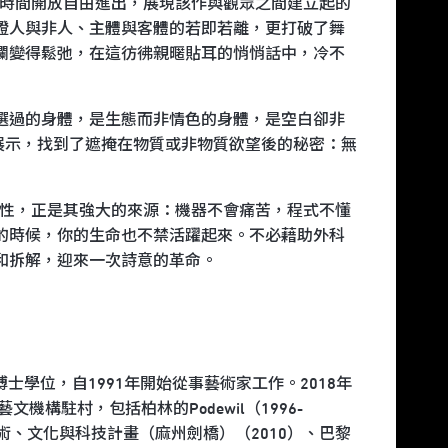
）透過在特定時間開放自由進出，展現該作與觀眾之間建立起的
證人與非人、主體與客體的若即若離，更打破了舞
欄變得鬆弛，在這彷彿親暱貼耳的悄悄話中，冷不
選過的身體，是生態而非情色的身體，是空白卻非
展示，找到了遮掩在物質或非物質欲望後的秘密：無
脆弱性，正是其強大的來源：機器不會痛苦，程式不懂
的時候，你的生命也不禁活躍起來。不必藉助外科
和拆解，迎來一次詩意的革命。
學博士學位，自1991年開始從事藝術家工作。2018年
構駐村，包括柏林的Podewil（1996-
院藝術、文化與科技計畫（麻州劍橋）（2010）、巴黎