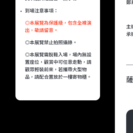
鄭
到場注意事項：
◎本展覽為保護級，包含全裸演
主
出，敬請留意。
承
◎本展覽禁止拍照攝錄。
◎本展覽需脫鞋入場，場內無設
置座位，觀賞中可任意走動，請
觀眾輕裝前來，若攜帶大型物
品，請配合置放於一樓寄物櫃。
薩