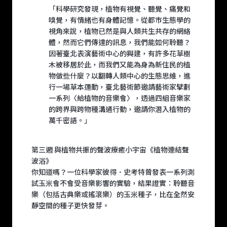
「科學研究發現，植物有視覺、聽覺、痛覺和
嗅覺，有情緒也有身體記憶。從都市生態學的
視角來說，植物已然是與人類共生共存的網絡
體，然而它們傳達的訊息，我們能如何聆聽？
因著臺北表演藝術中心的興建，有許多花草樹
木被移居於此，而我們又能為身為新住民的植
物做些什麼？以翻轉人類中心的生態思維，進
行一場草本運動，臺北藝術節邀請藝術家擘劃
一系列〈給植物的音樂會〉，透過四組音樂家
的跨界與跨物種溝通行動，邀請你潛入植物的
萬千密語。」
第三週 與植物共振的聲波療癒小宇宙《植物連結聲
波浴》
你知道嗎？一位科學家彼得．史考特曾發表一系列測
試玉米會不會受音樂影響的實驗，結果證實：聆聽音
樂（包括古典樂或搖滾樂）的玉米種子，比在全然安
靜空間的種子更快發芽。