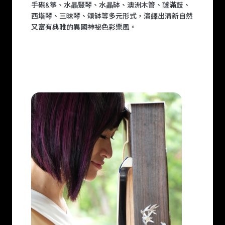
手碟&箏、水晶豎琴、水晶缽、澳洲木管、薩滿鼓、
西塔琴、三昧琴、頌缽等多元形式，演繹出清新自然
又富有典雅的異國神祕色彩樂風。