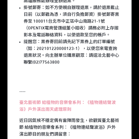
高雄
服務處
辦理全額退票。
掛號郵寄：如不方便親自辦理退票，請於退票截止
日前（以郵戳為憑，須自行負擔郵資）掛號郵寄票
券至 100011台北市中正區中山南路21-1號
（OPENTIX電商營運組董小姐收）請務必附上存摺
影本及電話聯絡資料，以便退款至您的帳戶。
提醒您：票券寄回前請先記下票券上的訂單編號
（如：202101220000123-1），以便您來電查詢
退票狀況。向主辦單位購票觀眾：請逕洽北藝中心
聯繫(02)77563800
----
臺北藝術節 給植物的音樂會系列：《植物連結聲波
浴》戶外演出雨天處理原則
近日因氣候不穩定偶有雷陣雨發生，欲觀賞臺北藝術
節 給植物的音樂會系列：《植物連結聲波浴》戶外
演出節目的朋友們請留意：