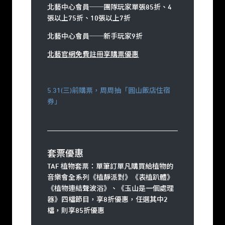
北藝中心會員
──
團隊玩家單張85折、4
張以上75折、10張以上7折
北藝中心會員
──
新手玩家9折
北藝官網免費註冊享購票優惠
5.31(三)前購票，周周抽「圓山飯店住宿
券」
套票優惠
TAF 植物套票：單筆訂單凡購買給植物的
音樂會全系列《植靜派對》《表植趴體》
《植物連結聲波浴》、《玉山是一個處理
器》四檔節目，享8折優惠，任選其中2
檔，則享85折優惠