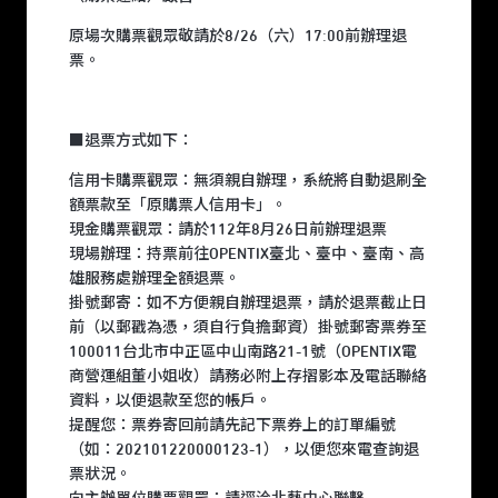
原場次購票觀眾敬請於8/26（六）17:00前辦理退
票。
■退票方式如下：
信用卡購票觀眾：無須親自辦理，系統將自動退刷全
額票款至「原購票人信用卡」。
現金購票觀眾：請於112年8月26日前辦理退票
現場辦理：持票前往OPENTIX臺北、臺中、臺南、高
雄服務處辦理全額退票。
掛號郵寄：如不方便親自辦理退票，請於退票截止日
前（以郵戳為憑，須自行負擔郵資）掛號郵寄票券至
100011台北市中正區中山南路21-1號（OPENTIX電
商營運組董小姐收）請務必附上存摺影本及電話聯絡
資料，以便退款至您的帳戶。
提醒您：票券寄回前請先記下票券上的訂單編號
（如：202101220000123-1），以便您來電查詢退
票狀況。