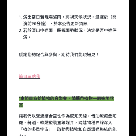
演出當日若現場遇雨，將視天候狀況，最遲於（開
演前90分鐘），於本公告更新資訊。
若於演出中遇雨，將視雨勢狀況，決定是否中途停
演。
感謝您的配合與參與，期待我們能現場見！
----
節目單點我
*本節目為給植物的音樂會，請攜帶植物一同進場欣
賞
讓我們以聲波結合靈性作為感知天線，借助療癒曼陀
羅、舞蹈、軟雕塑裝置等媒介，跨越物種界線深入
「植的多重宇宙」，啟動與植物和自然溝通聯結的能