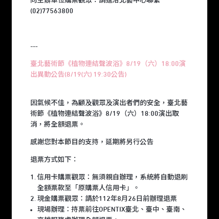
向主辦單位購票觀眾：請逕洽北藝中心聯繫
(02)77563800
---
臺北藝術節《植物連結聲波浴》8/19（六）18:00演
出異動公告(8/19(六) 19:30公告)
因氣候不佳，為顧及觀眾及演出者們的安全，臺北藝
術節《植物連結聲波浴》8/19（六）18:00演出取
消，將全額退票。
感謝您對本節目的支持，延期將另行公告
退票方式如下：
信用卡購票觀眾：無須親自辦理，系統將自動退刷
全額票款至「原購票人信用卡」。
現金購票觀眾：請於112年8月26日前辦理退票
現場辦理：持票前往OPENTIX臺北、臺中、臺南、