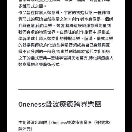
音樂等領域,遊走在即興、演奏、編曲、聲響創作等
多維形式之間。
作品旨在探索人類意識、宇宙的初始狀態,一種非物
質形式的原始自然能量之流。創作者本身像是一個媒
介與管道,藉由音樂、聲響,轉譯這股純淨意識能量到
我們身處的物質世界。在過往的創作旅程中,採集並
學習地球上跨人類文化的神聖音樂、薩滿、儀式音樂
的器樂與傳統,內化這些神聖音頻成為自己身體與意
識不可分割的一部分,探索並創造屬於當代文化脈絡
之下的儀式音樂—連結宇宙與天地萬有,轉化與療癒人
類意識的音聲藝術形式。
Oneness聲波療癒跨界樂團
主創暨演出團隊｜Oneness聲波療癒樂團（許嫚烜X
陳沛元）