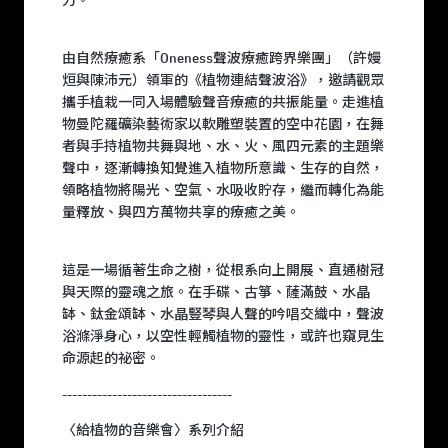
力。
由自然療癒系「Oneness聲波療癒跨界樂團」（許嫚
烜與陳沛元）領軍的《植物連結聲波浴》，邀請觀眾
攜手植栽一同入場體驗聲音療癒的共振能量。走進植
物曼陀羅礦染藝術家以軟雕塑裝置的空中花園，在舞
者與手持植物共舞與地、水、火、風四元素的主題樂
聲中，逐漸轉換知覺進入植物所意識、生存的自然，
領略植物將陽光、空氣、水吸收貯存，繼而轉化為能
量釋放、與四方萬物共享的療癒之美。
這是一場循著生命之樹，從根系向上開展、直通樹冠
與天際的靈魂之旅。在手碟、古箏、薩滿鼓、水晶
缽、鈦金頌缽、水晶豎琴與人聲的吟唱交織中，聲波
浴滌淨身心，以空性輕觸植物的靈性，或許也窺見生
命源起的祕密。
----------------------------------
〈給植物的音樂會〉系列介紹