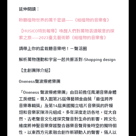
延伸閱讀：
聆聽植物世界的萬千密語——《給植物的音樂會》
【MUSICO特別報導】喚醒人們對萬物表達敬意的探
索之旅——2023臺北藝術節《給植物的音樂會》
請帶上你的盆栽聽音樂吧！－聲活圈
解析萬物運動和宇宙一起共振派對-Shopping design
【主創團隊介紹】
Oneness聲波療癒樂團
「Oneness 聲波療癒樂團」由目前擔任風潮音樂身體
工房總監，曾入圍第25屆傳藝類金曲獎「最佳跨界
音樂專輯獎」及第14屆美國獨立唱片音樂獎的許嫚
烜和音樂家陳沛元組成。多年深度走訪各地，從大自
然、古老聲音文化裡探究聲音對生命的影響，跨文化
維度將神聖音樂穿越整合器樂音聲背後時空的獨特個
性，以東西方元素融合創作新穎動人的聲響，倆人以