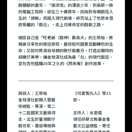
戲棚腳的童年、「做流氓」的漂浪少年、到高薪一族
的電腦工程師，卻在三十歲那年，因為對母親戲班人
生的「誤解」而踏入現代劇場，終究站上了他原本亟
欲叛離的「戲台」，走上彷彿命定的戲劇之路。
總說自己是「吃老爺（戲神）飯長大」的王榮裕，將
親身分享他的叛逆旅程，藝術如何啟蒙並翻轉他的生
命；又如何將源自母親的歌仔戲養分，打造出獨特的
胡撇仔美學，讓金枝演社成為最「台」的現代戲班，
並包含他醞釀20年之久的《西來庵》創作故事。
與談人｜王榮裕
《可愛冤仇人》等23
金枝演社創辦人暨藝
部。
術總監、導演。第二
十二屆國家文藝獎得
主持人｜米君儒
主。出生於臺灣歌仔
現任研華文教基金會
戲世家，兼容傳統與
藝文公益總監。曾任