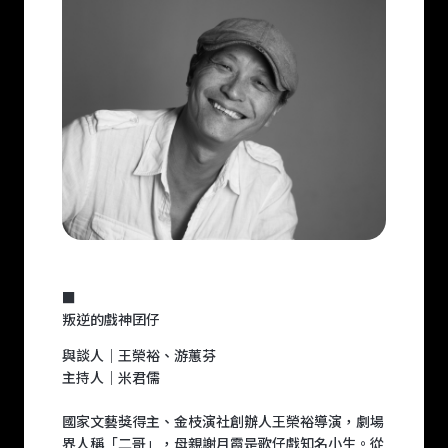
■
叛逆的戲神囝仔
與談人｜王榮裕、游蕙芬
主持人｜米君儒
國家文藝獎得主、金枝演社創辦人王榮裕導演，劇場
界人稱「二哥」，母親謝月霞是歌仔戲知名小生。從