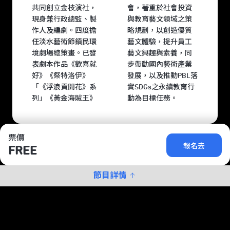
共同創立金枝演社，
會，著重於社會投資
現身兼行政總監、製
與教育藝文領域之策
作人及編劇。四度擔
略規劃，以創造優質
任淡水藝術節鎮民環
藝文體驗，提升員工
境劇場總策畫。已發
藝文興趣與素養，同
表劇本作品《歡喜就
步帶動國內藝術產業
好》《祭特洛伊》
發展，以及推動PBL落
「《浮浪貢開花》系
實SDGs之永續教育行
列」《黃金海賊王》
動為目標任務。
票價
報名去
FREE
節目詳情