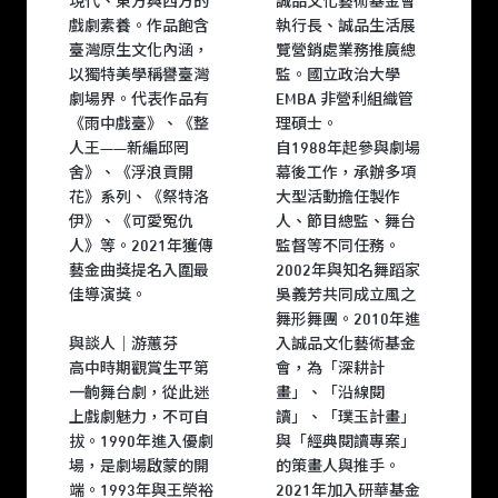
現代、東方與西方的
誠品文化藝術基金會
戲劇素養。作品飽含
執行長、誠品生活展
臺灣原生文化內涵，
覽營銷處業務推廣總
以獨特美學稱譽臺灣
監。國立政治大學
劇場界。代表作品有
EMBA 非營利組織管
《雨中戲臺》、《整
理碩士。
人王——新編邱罔
自1988年起參與劇場
舍》、《浮浪貢開
幕後工作，承辦多項
花》系列、《祭特洛
大型活動擔任製作
伊》、《可愛冤仇
人、節目總監、舞台
人》等。2021年獲傳
監督等不同任務。
藝金曲獎提名入圍最
2002年與知名舞蹈家
佳導演獎。
吳義芳共同成立風之
舞形舞團。2010年進
與談人｜游蕙芬
入誠品文化藝術基金
高中時期觀賞生平第
會，為「深耕計
一齣舞台劇，從此迷
畫」、「沿線閱
上戲劇魅力，不可自
讀」、「璞玉計畫」
拔。1990年進入優劇
與「經典閱讀專案」
場，是劇場啟蒙的開
的策畫人與推手。
端。1993年與王榮裕
2021年加入研華基金