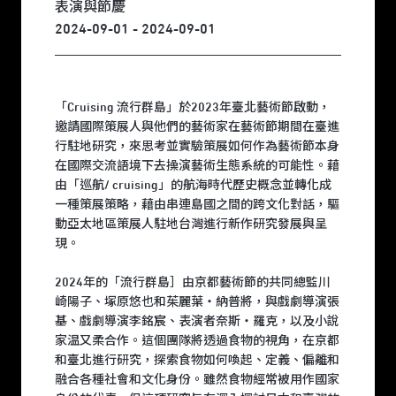
表演與節慶
2024-09-01 - 2024-09-01
「Cruising 流行群島」於2023年臺北藝術節啟動，
邀請國際策展人與他們的藝術家在藝術節期間在臺進
行駐地研究，來思考並實驗策展如何作為藝術節本身
在國際交流語境下去操演藝術生態系統的可能性。藉
由「巡航/ cruising」的航海時代歷史概念並轉化成
一種策展策略，藉由串連島國之間的跨文化對話，驅
動亞太地區策展人駐地台灣進行新作研究發展與呈
現。
2024年的「流行群島］由京都藝術節的共同總監川
崎陽子、塚原悠也和茱麗葉・納普將，與戲劇導演張
基、戲劇導演李銘宸、表演者奈斯・羅克，以及小說
家温又柔合作。這個團隊將透過食物的視角，在京都
和臺北進行研究，探索食物如何喚起、定義、偏離和
融合各種社會和文化身份。雖然食物經常被用作國家