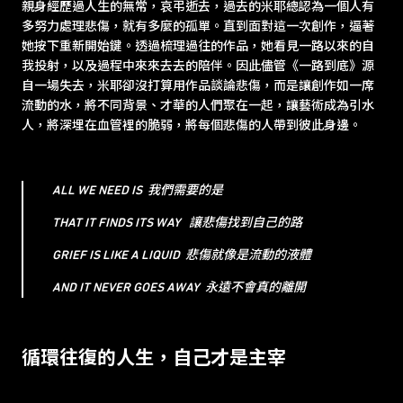
親身經歷過人生的無常，哀弔逝去，過去的米耶總認為一個人有
多努力處理悲傷，就有多麼的孤單。直到面對這一次創作，逼著
她按下重新開始鍵。透過梳理過往的作品，她看見一路以來的自
我投射，以及過程中來來去去的陪伴。因此儘管《一路到底》源
自一場失去，米耶卻沒打算用作品談論悲傷，而是讓創作如一席
流動的水，將不同背景、才華的人們聚在一起，讓藝術成為引水
人，將深埋在血管裡的脆弱，將每個悲傷的人帶到彼此身邊。
ALL WE NEED IS 我們需要的是
THAT IT FINDS ITS WAY 讓悲傷找到自己的路
GRIEF IS LIKE A LIQUID 悲傷就像是流動的液體
AND IT NEVER GOES AWAY 永遠不會真的離開
循環往復的人生，自己才是主宰