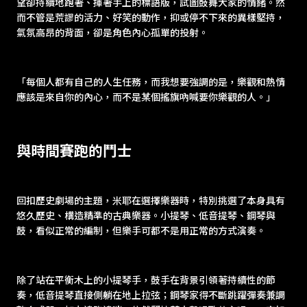
望卻持續地跑著、揮著手上的標語版，試圖鼓舞大家的情緒。然
而不管是荒謬的活力、好笑的動作，抑或停不下來的異樣堅持，
氣氛高昂的背面，卻是角色內心孤單的投射。
「每個人都有自己的人生任務，而我想要強調的是，樂觀和熱情
應該是來自你的內心，而不是某個搖旗吶喊要你樂觀的人。」
與時間賽跑的鬥士
回扣歷史劇場的主題，米耶在選擇樂器時，特別挑選了本身具有
悠久歷史、構造精準的古典樂器。小提琴、低音提琴、鋼琴與
鼓，看似正常的編制，但樂手可都不是用正常的方式演奏。
除了站在平衡木上的小提琴手，鼓手在背景引領著持續性的節
奏，低音提琴直接側躺在地上拉弦；鋼琴家得不斷跳躍彈奏兼調