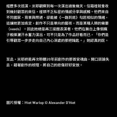
經歷多次巡演，米耶觀察到每一次演出過後幾天，信箱裡就會收
到幾封觀眾的來信，裡頭不乏私密的情感分享與感觸。他們來自
不同國家、背景與際遇，卻能被《一路到底》勾起相似的情緒，
這讓她更加肯定，創作不只是單向的藝術，而是某種人類的需要
（needs）。因此她總是再三提醒表演者，他們在舞台上像個瘋
子般揮灑汗水奮力演出，可不只是為了作品好看而已，「你們是
引導觀眾一步步走向自己內心深處的那把鑰匙。」她認真的說。
至此，米耶終能再次聆聽20年前創作的那首安魂曲，開口談論失
去，藉著創作的梳理，將自己的悲傷好好安放。
圖片授權：Miet Warlop © Alexander D’Hiet