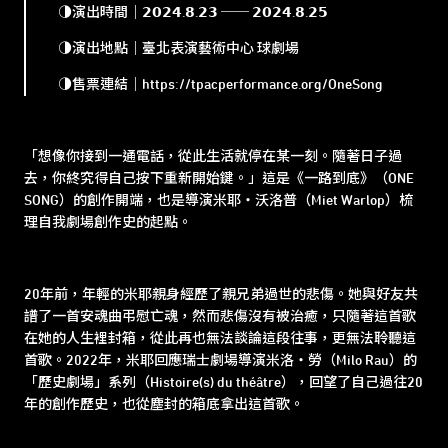
◑演出時間｜𝟮𝟬𝟮𝟰.𝟴.𝟮𝟯 ── 𝟮𝟬𝟮𝟰.𝟴.𝟮𝟱
◑演出地點｜臺北表演藝術中心 球劇場
◑售票連結｜
https://tpacperformance.org/OneSong
「想像你接到一通電話，從此生活就停在某一刻。隨著日子過
去，你終究得自己按下重新開始鍵。」這是《一路到底》（ONE
SONG）的創作開端，也是導演米耶・沃洛普（Miet Warlop）梳
理自我劇場創作史的起點。
20年前，年輕的米耶親身經歷了親兄弟過世的悲傷。她與好友共
譜了一首安魂曲弔慰亡魂，然而悲傷沒有被治癒，只隨著這首歌
在她的人生裡封箱，從此再也無法談論這段往事，更無法聆聽這
首歌。2022年，米耶回應瑞士劇場導演米洛・勞（Milo Rau）的
「歷史劇場」系列（Histoire(s) du théâtre），回望了自己過往20
年的創作歷史，也從塵封的箱底拿出這首歌。