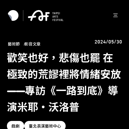
2024/05/30
藝術節
影音文章
歡笑也好，悲傷也罷 在
極致的荒謬裡將情緒安放
——專訪《一路到底》導
演米耶・沃洛普
戲劇
臺北表演藝術中心