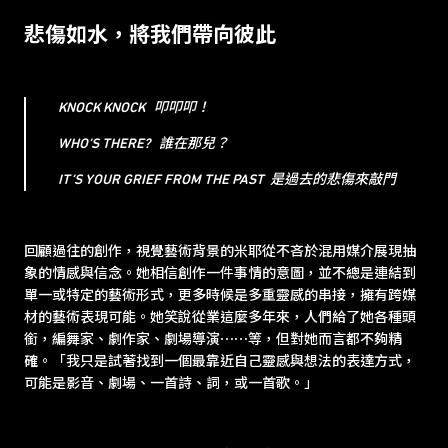
悲傷如水，將我們帶向彼此
KNOCK KNOCK 叩叩叩！
WHO’S THERE? 誰在那兒？
IT’S YOUR GRIEF FROM THE PAST 是過去的悲傷來敲門
回顧過往的創作，視覺藝術背景的米耶從不吝於混用媒介展現抽
象的情感與信念。她相信創作一件事情的意圖，並不總是連結到
單一或特定的藝術形式，更多時候是多重靈感的串接，擁有跨媒
材的藝術表現可能。她笑說從業這麼多年來，人們給了她各種頭
銜，編舞家、劇作家、劇場導演⋯⋯等，但對她而言都不夠精
確。「我只是試著找到一個最靠近自己靈感與想法的表達方式，
可能是影音、劇場、一首詩、詞，或一首歌。」