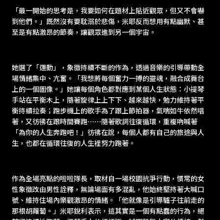
「最一開始的思考是，我要如何在題材上貼近觀眾，但又不會嚇
到他們。」既然沒有要耽溺於悲傷，米耶反而想用有點幽默、甚
至是有點激昂的節奏，讓觀眾進到另一個宇宙。
她選了「運動」，象徵持續不斷的作為，透過音樂的引導帶動全
場情緒集中、亢奮。「我想將每個奮力一搏的靈魂，融合成舞台
上的一個圖像。」她讓每個角色都對應到某個人生狀態：小提琴
手站在平衡木上，隨著旋律上上下下、越來越快，勉力維持著平
衡持續拉奏；跑步機上的歌手為了跟上節拍器，氣喘如牛依然唱
著，又彷彿在跟時間賽跑⋯⋯隨著歌詞往復循環，重複吶喊著
「為你的人生奔跑吧！」彷彿在說，每個人都有自己的旅途與人
生，也都在循環往復的人生裡努力跑著。
作為全場亮點的啦啦隊長，取材自一場校園抗爭行動，慣常的女
性象徵改由男性詮釋，無論場面有多混亂，他始終堅持著大喊口
號、維持住場內樂觀激昂的情緒。「他就像是引導驢子往前走的
那根胡蘿蔔。」米耶銳利表示，這其實是一個有點蠢的行為，絕