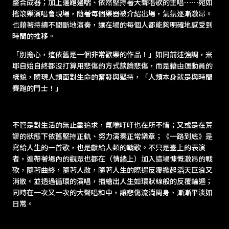
整合成器；加上邊跑邊喘、依然堅持著大聲唱歌的主唱⋯⋯宛如
搖滾樂演唱會現場，隨著每個樂器被介紹出場，氣氛逐漸激昂。
也藉著持續不間斷地演奏，讓在場的每個人都能夠明確地感受到
時間的推移。
「別擔心，這依舊是一個非常歡樂的作品！」如同前述強調，米
耶自始自終都沒打算用悲傷的方式談論悲傷，而是藉由運動員的
樣貌，體現人類面對生命的奮發與堅持，「人類本身就是與時間
賽跑的鬥士！」
不管是對生活的無止盡追求，氣喘吁吁也在所不惜；又或是在荒
謬的狀態下依舊堅持正軌、努力演奏正常樂章；《一路到底》是
寫給人生的一首歌，也是獻給人類的戰歌。不只是臺上的表演
者，連帶著場內的觀眾也都在（情緒上）加入這場慷慨激昂的戰
歌，隨著曲終，隨著人散，隨著人生的際遇反覆掀起滔天巨浪又
消散。並透過循環的演唱，描繪出人生如環狀線般的反覆輪迴；
同時在一次又一次的大聲唱和中，讓悲傷流淌周身、漸漸平淡如
日常。