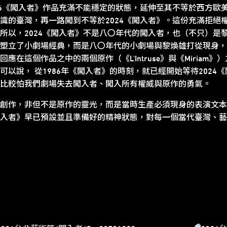
86《闖入者》作品充滿不能穩定的狀態，延伸至其不等於西方歐
識的臺灣，再一路闖到不等於2024《闖入者》。這份充滿拒絕
所以，2024《闖入者》不是八〇年代的闖入者，也（不只）是黎
塑立了小劇場經典，而是八〇年代的小劇場與黎煥雄打從現身，
在這個作品之中的兩個原作（《L'Intruse》與《Miriam
以說， 從1986年《闖入者》的時刻，就已經開始等待2024
比較怕我們劇場失去闖入者、闖入所有權威與原作的勇氣。
創作，非但不是原作的靈光，而是當時生產必須現身的表演文本
入者》早已預設並且準備好的精神狀態，對每一個當代臺灣、藝