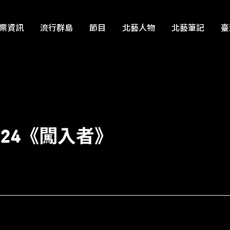
票資訊
流行群島
節目
北藝人物
北藝筆記
臺
24《闖入者》