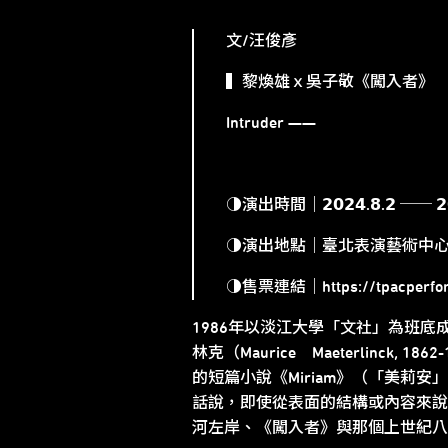
文/汪俊彥
▍黎煥雄ｘ吳子敬《闖入者》
Intruder ——
◑演出時間｜𝟮𝟬𝟮𝟰.𝟴.𝟮 ── 𝟮𝟬
◑演出地點｜臺北表演藝術中心
◑售票連結｜
https://tpacperf
1986年以淡江大學「文社」為班
林克（Maurice Maeterlinck,
的短篇小說《Miriam》（「美
話說，即使從表面的結構或內容來說
河左岸、《闖入者》與那個上世紀八