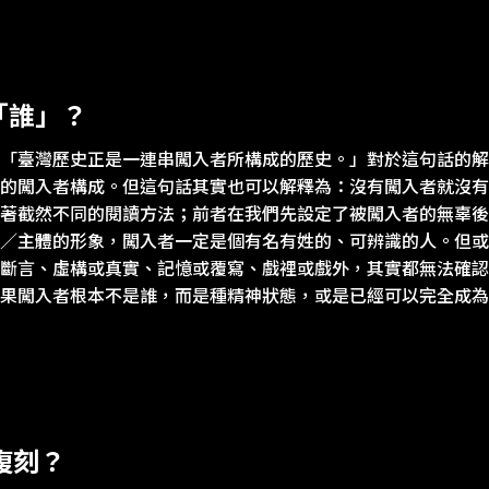
「誰」？
「臺灣歷史正是一連串闖入者所構成的歷史。」對於這句話的解
的闖入者構成。但這句話其實也可以解釋為：沒有闖入者就沒有
著截然不同的閱讀方法；前者在我們先設定了被闖入者的無辜後
／主體的形象，闖入者一定是個有名有姓的、可辨識的人。但或
斷言、虛構或真實、記憶或覆寫、戲裡或戲外，其實都無法確認
果闖入者根本不是誰，而是種精神狀態，或是已經可以完全成為
復刻？