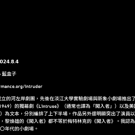
𝟰.𝟴.𝟰
 藍盒子
ormance.org/Intruder
底成立的河左岸劇團，先後在淡江大學實驗劇場與新象小劇場推出
 1862-1949）的獨幕劇《L'Intruse》（通常也譯為「闖入者」）以及
莉安」）為文本，分別編排了上下半場，作品另外還明顯突出了演員
，黎煥雄的《闖入者》都不等於梅特林克的《闖入者》。我認為
〇年代的小劇場。