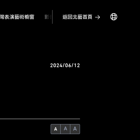
返回北藝首頁
灣表演藝術櫥窗
影音文章
2024/06/12
A
A
A