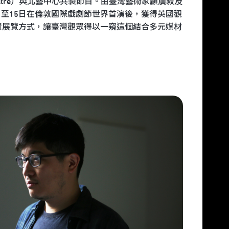
al of Theatre）與北藝中心共製節目。由臺灣藝術家顧廣毅及
月11日至15日在倫敦國際戲劇節世界首演後，獲得英國觀
置展覽方式，讓臺灣觀眾得以一窺這個結合多元媒材