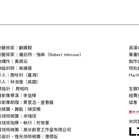
創藝術家｜顧廣毅
表演
藝術家｜羅伯特．強森（Robert Johnson）
筆畫
劇構作｜黃鼎云
製作
物設計師｜吳雅築
特別感
作人｜詹哈利（臺灣）
Mar
作人｜林浩雯（英國）
覺設計｜ 周柏均
主辦
畫影像導演｜李佳樺
經費
態影像助理｜黄萱洁、盛春露
協會
術統籌、舞監｜陳奕臻
台技術統籌｜余瑞培
共同
像技術指導、執行｜何育葦
響技術統籌｜黑米創意工作室有限公司
光設計、燈光技術統籌｜連偲妘