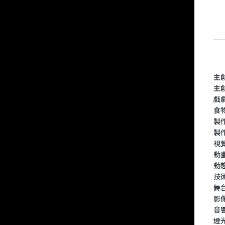
主
主創
戲
食
製
製
視
動
動
技
舞
影
音
燈