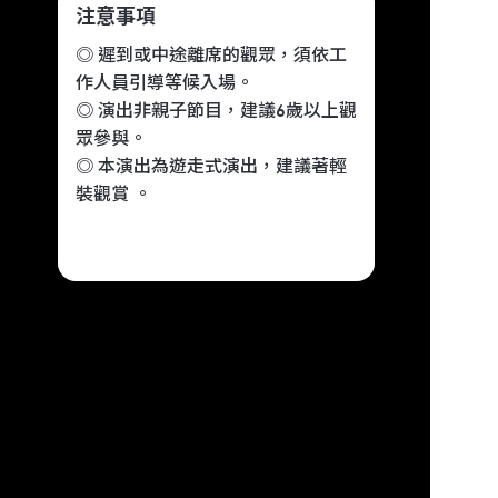
注意事項
◎ 遲到或中途離席的觀眾，須依工
作人員引導等候入場。
◎ 演出非親子節目，建議6歲以上觀
眾參與。
◎ 本演出為遊走式演出，建議著輕
裝觀賞 。