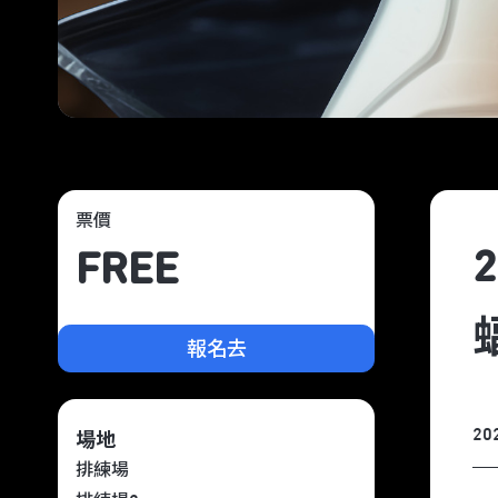
票價
FREE
報名去
20
場地
排練場