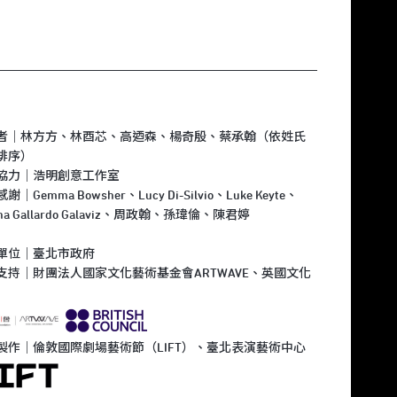
者｜林方方、林酉芯、高迺森、楊奇殷、蔡承翰（依姓氏
排序）
協力｜浩明創意工作室
謝｜Gemma Bowsher、Lucy Di-Silvio、Luke Keyte、
tha Gallardo Galaviz、周政翰、孫瑋倫、陳君婷
單位｜臺北市政府
支持｜財團法人國家文化藝術基金會ARTWAVE、英國文化
製作｜倫敦國際劇場藝術節（LIFT）、臺北表演藝術中心