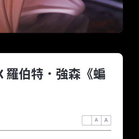
 X 羅伯特．強森《蝙
A
A
A