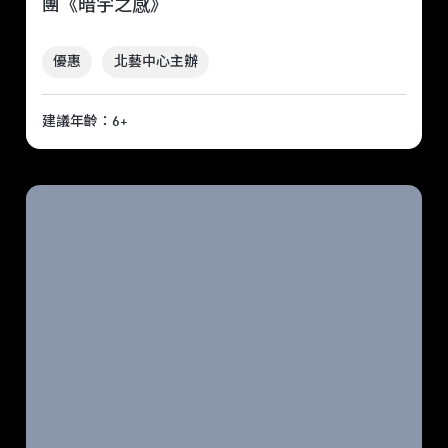
團《暗宇之感》
優惠
北藝中心主辦
建議年齡：6+