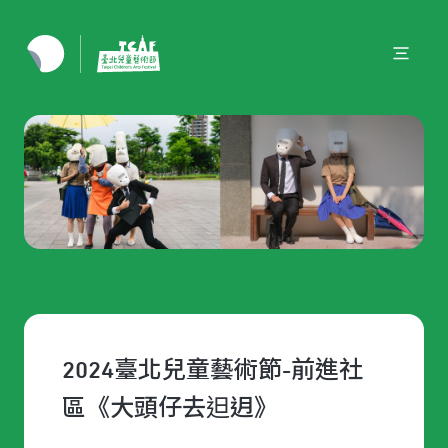
2024臺北兒童藝術節-前進社
區《大頭仔去𨑨迌》