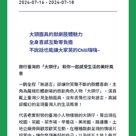
2024-07-16 - 2024-07-18
大頭面具的默劇肢體魅力
全身喜感互動零負擔
不說話也能讓大家笑的Chill嗨嗨~
旅行臺灣的「大頭仔」 和你一起感受生活的美好風
景
一齣全程「無語言」卻讓你笑聲不斷的肢體喜劇。主
角為魔梯形體劇場的原創角色人物「大頭仔」，演員
戴上臺灣少見全臉面具，沒有表情也沒有語言，真誠
卻魔幻的呈現臺灣人的生活風景！
代表老實耐勞的臺灣小人物樣貌的大頭仔，曾出現在
校園、茶館、菜市場、早餐店、美術館、路邊攤、土
地公廟旁與觀眾歡笑互動，在種種戲劇呈現的情境片
段當中，讓你發現美好的自己，以及這片土地上最可