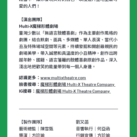
愛的人們！
【演出團隊】
Multi-X魔梯形體劇場
臺灣少數以「無語言肢體喜劇」作為主要創作風格的
劇團，結合默劇、面具、多媒體、單人表演、當代小
丑及特殊場域空間等元素，持續發掘和開創最親民的
劇場美學，帶入誠懇和具溫度的小丑精神，創作出跨
越年齡、國籍、語言籓籬的肢體喜劇原創作品，深入
淺出地把歡笑的能量帶到每一個人身邊。
認識更多：
www.multixtheatre.com
臉書搜尋：
魔梯形體劇場 Multi-X Theatre Company
IG搜尋：
魔梯形體劇場 Multi-X Theatre Company
【製作團隊】
劉又菡
藝術總監｜陳雪甄
音響執行｜何亞函
導演｜方玠瑜
行銷宣傳｜方玠瑜