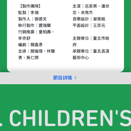
【製作團隊】
主演│呂家男、潘世
監製│李揚
忠、余育杰
製作人│張德天
音樂設計│葉俊銘
執行製作│唐瑞蘭
平面設計│王弈元
行銷推廣│童柏壽、
李亦舒
主辦單位｜臺北市政
編劇│簡嘉彥
府
主排│閻倫瑋、林聲
承辦單位｜臺北表演
勇、吳仁傑
藝術中心
節目詳情
. CHILDREN'S