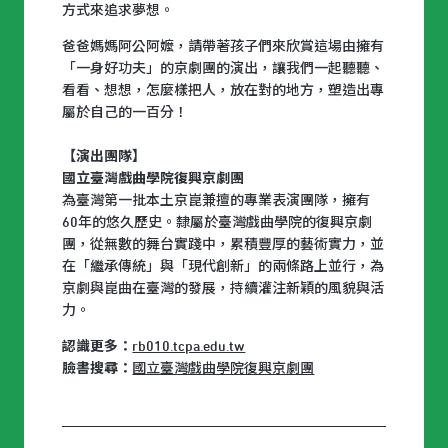
方式來追求夢想。
爸爸媽媽阿公阿嬤，請帶著孩子們來欣賞這場由擁有
「一身好功夫」的京劇團的演出，讓我們一起聽聽、
看看、想想，怎麼樣把人，放在對的地方，塑造出專
屬於自己的一百分！
【演出團隊】
國立臺灣戲曲學院復興京劇團
為臺灣第一批本土京崑兼擅的專業表演團隊，擁有
60年的悠久歷史。隸屬於臺灣戲曲學院的復興京劇
團，從無數的舞台實踐中，累積豐厚的藝術實力，並
在「繼承傳統」與「現代創新」的兩條路上並行，為
京劇與崑曲在臺灣的發展，持續灌注新穎的風貌與活
力。
認識更多：
rb010.tcpa.edu.tw
臉書搜尋：
國立臺灣戲曲學院復興京劇團