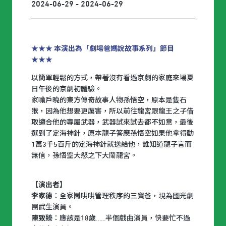
2024-06-29 - 2024-06-29
★★★ 本演出為「劇場爸媽說故事系列」節目
★★★
以簡單輕鬆的方式，帶著沒有看過京劇的家庭來場夏
日午後的京劇初體驗。
家喻戶曉的東方傳奇故事人物孫悟空，原本是隻石
猴，因為他想要更厲害，所以前往龍宮跟龍王之子借
取適合他的專屬武器，武器試來試去都不如意，最後
選到了定海神針，原本龍子答應孫悟空如果他拿得動
1萬3千5百斤的定海神針就送給他，誰知道龍子言而
無信，孫悟空大怒之下大鬧龍宮。
【演出者】
李家德
：全家鬧哄哄管理秩序的三寶爸，現為國光劇
團武生演員。
陳致臻
：應該是18歲…...半個戲曲演員，快要忙不過