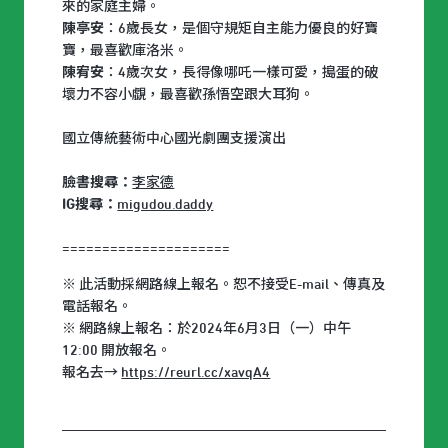
來的家庭主婦。
陳亭安
：6歲長女，是個守規矩自主能力優良的好寶
寶，最喜歡庫洛米。
陳宥安
：4歲次女，長得像哪吒一樣可愛，搗蛋的破
壞力不容小覷，最喜歡孫悟空跟大耳狗。
國立傳統藝術中心國光劇團支援演出
臉書搜尋：
李家德
IG搜尋：
migudou.daddy
=====================
※ 此活動採網路線上報名。恕不接受E-mail、傳真及
電話報名。
※ 網路線上報名：於2024年6月3日（一）中午
12:00 開放報名。
報名去→
https://reurl.cc/xavqA4