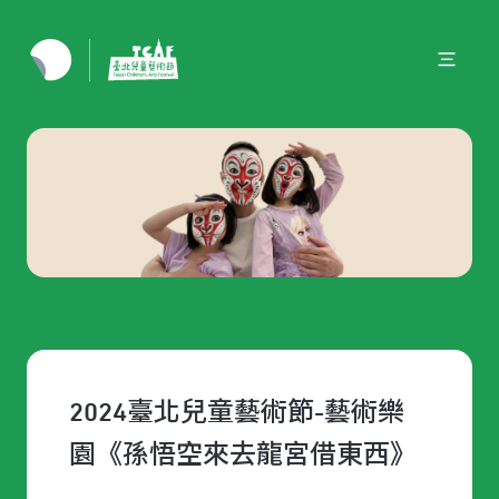
2024臺北兒童藝術節-藝術樂
園《孫悟空來去龍宮借東西》