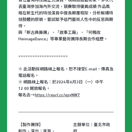
曾任臺灣特技團正式演員，現為自由藝術家，多次代
表臺灣參加海內外交流，競賽取得優異成績 作品風
格在新生代的特技演員中擅長顛覆框架，分析解構特
技肢體的原貌。嘗試賦予這門藝術人性中的反思與期
待。
與「新古典舞團」、「故事工廠」、「何曉玫
MeimageDance」等專業藝術團隊長期合作經歷。
=====================
※ 此活動採網路線上報名。恕不接受E-mail、傳真及
電話報名。
※ 網路線上報名：於2024年6月3日（一）中午
12:00 開放報名。
報名去→
https://reurl.cc/ezyNW7
【製作團隊】
主辦單位｜臺北市政
創作、演出｜李軍、
府