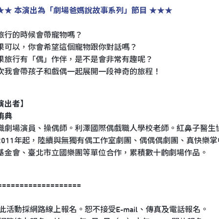
★★ 本演出為「劇場爸媽說故事系列」節目 ★★★
旅行的時候會帶寵物嗎？
果可以，你會希望這個寵物跟你對話嗎？
果旅行有「偶」作伴，是不是會非常有趣呢？
次我會帶孩子和戲偶一起展開一段神奇的旅程！
演出者】
侑典
職劇場演員、操偶師。利澤國際偶戲職人學校老師。紅鼻子醫生
2011年起，陸續與無獨有偶工作室劇團、偶偶偶劇團、真快樂
基金會、臺北市立國樂團等單位合作，累積數十齣劇場作品。
===================
 此活動採網路線上報名。恕不接受E-mail、傳真及電話報名。