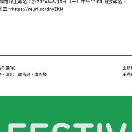
 網路線上報名：於2024年6月3日（一）中午12:00 開放報名。
名去→
https://reurl.cc/dnyZKM
製作團隊】
主辦
作、演出｜盧侑典、盧煦樂
承辦