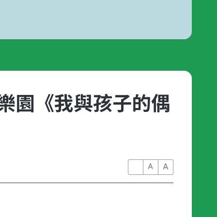
術樂園《我與孩子的偶
A
A
A