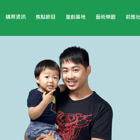
購票資訊
焦點節目
童創基地
藝術樂園
前進