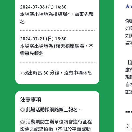
★
2024-07-06 (六) 14:30
本場演出場地為排練場4，需事先報
你
名
如
如
2024-07-21 (日) 15:30
這
本場演出場地為1樓天狼座廣場，不
需事先報名
【
盧
• 演出時長 30 分鐘
，沒有中場休息
現
自
誼
注意事項
◎ 此場活動採網路線上報名。
==
◎ 活動期間主辦單位將會進行全程
※
影像之紀錄拍攝（不限於平面或動