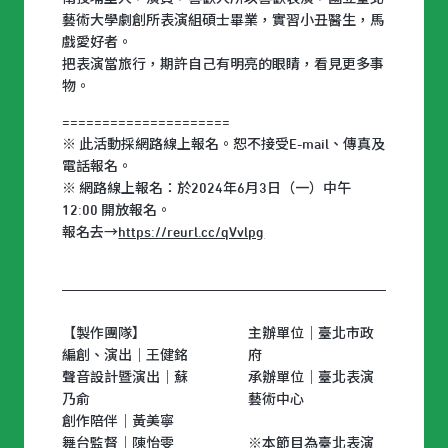
藝術大學劇創所表演組碩士畢業，實習小丑醫生，馬
戲愛好者。
把表演當旅行，期許自己有明亮的眼睛，看見更多事
物。
=====================
※ 此活動採網路線上報名。恕不接受E-mail、傳真及
電話報名。
※ 網路線上報名：於2024年6月3日（一）中午
12:00 開放報名。
報名去→
https://reurl.cc/qVvlpg
【製作團隊】
主辦單位｜臺北市政
編創、演出｜王健銘
府
聲音設計暨演出｜蘇
承辦單位｜臺北表演
乃俞
藝術中心
創作陪伴｜黃美寧
舞台監督｜陳怡雯
※本節目為臺北表演