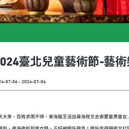
2024臺北兒童藝術節-藝
24-07-06 - 2024-07-06
天大旱，百姓求雨不得，東海龍王派出尋海夜叉去索要童男童女....
想到，尋海夜抓到童女時，正好被哪吒撞見！哪吒氣得把夜叉打