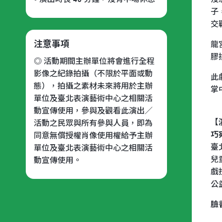
子
交
注意事項
龍
膠
◎ 活動期間主辦單位將會進行全程
影像之紀錄拍攝（不限於平面或動
此
態），拍攝之素材未來將用於主辦
掌
單位及臺北表演藝術中心之相關活
動宣傳使用，參與及觀看此演出／
【
活動之民眾與所有參與人員，即為
巧
同意無償授權肖像使用權給予主辦
臺
單位及臺北表演藝術中心之相關活
兒
動宣傳使用。
戲
公
臉