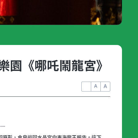
術樂園《哪吒鬧龍宮》
A
A
A
..
回原形，倉皇逃回水晶宮向東海龍王報告。這下