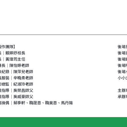
製作團隊】
後場
長｜賴婷妤校長
後場
長｜黃瑋筠主任
後場
團長｜陳怡婷老師
後場
像紀錄｜陳萍兒老師
後場
具服裝｜辛曉柔老師
小小
術總監｜紀淑玲老師
場指導｜吳榮昌師父
主辦
場指導｜吳威豪師父
承辦
場操偶｜蔡季軒、鞠晟恩、鞠昊恩、馬丹陽