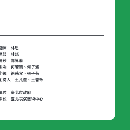
指揮｜林恩
通鼓｜林諾
鑼鈔｜鄭詠瀚
嗩吶｜何若頤、何子涵
小鑼｜徐慈宜、張子芸
主持人｜王凡愷、王善禾
單位｜臺北市政府
單位｜臺北表演藝術中心