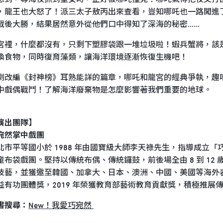
，龍王也大怒了！派三太子敖丙出來查看，豈知哪吒也一路闖進了龍
戰後大勝，結果居然意外從他們口中得知了深海的秘密......
宮裡，什麼都沒有，只剩下塑膠袋跟一堆垃圾啦！蝦兵蟹將，該
換食物，同時復育藻類，讓海洋環境逐漸恢復生機吧！
劇改編《封神榜》耳熟能詳的篇章，哪吒和龍宮的經典爭執，趣
中戲偶戰鬥！了解海洋廢棄物是怎麼影響著我們重要的地球。
演出團隊】
宛然掌中戲團
北市平等國小於 1988 年由國寶級大師李天祿先生，指導成立「
童布袋戲團。堅持以傳統布偶、傳統鑼鼓，前後場全由 8 到 1
技藝，並獲邀至韓國、加拿大、日本、澳洲、中國、美國等海外表
益有功團體獎，2019 年榮獲教育部藝術教育貢獻獎，積極推展
書搜尋：
New！我愛巧宛然