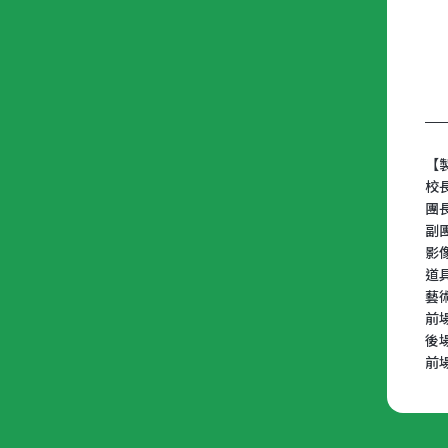
【
校
團
副
影
道
藝
前
後
前