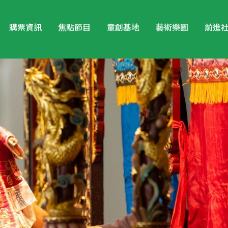
購票資訊
焦點節目
童創基地
藝術樂園
前進