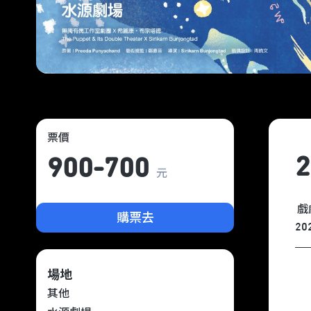
票價
900-700
元
戲
購票去
20
場地
其他