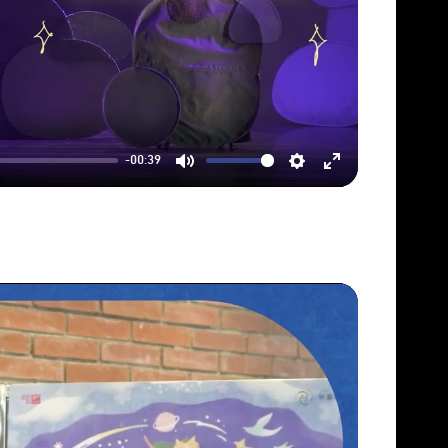
-00:39
Mute
Settings
Enter
fullscreen