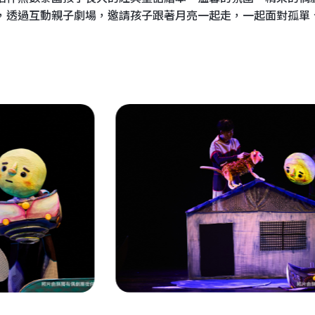
，透過互動親子劇場，邀請孩子跟著月亮一起走，一起面對孤單