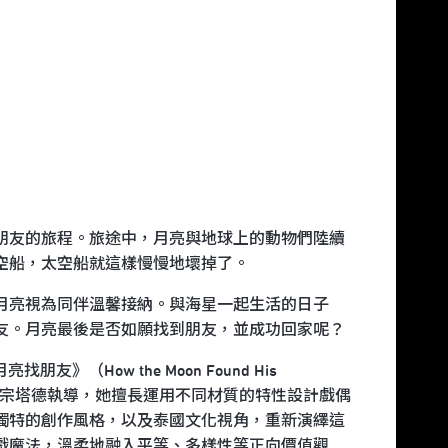
朋友的旅程。旅途中，月亮與地球上的動物們陸續
空船，太空船就這樣慢慢地壞掉了。
月亮視為同伴溫馨接納。與海星一起生活的日子
友。月亮最後是否如願找到朋友，並成功回家呢？
朋友》（How the Moon Found His
・布宗塔德執導，她擅長運用不同材質的特性設計戲偶
獨特的創作風格，以及泰國文化視角，重新演繹這
戲魔法，溫柔地融入平等、多樣性等正向價值觀