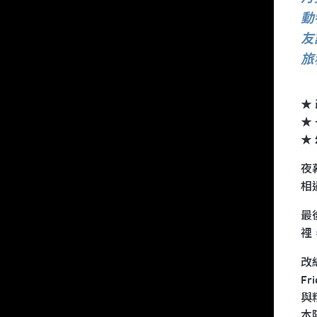
動
友
旅
★
★
★
夜
相
最
裡
改編
F
與
本