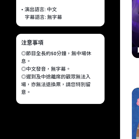
• 演出語言:
中文
字幕語言:
無字幕
注意事項
◎節目全長約50分鐘，無中場休
息。
◎中文發音，無字幕。
◎遲到及中途離席的觀眾無法入
場，亦無法退換票，請您特別留
意。