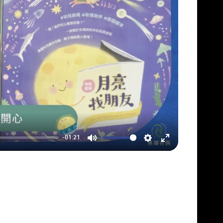
-01:21
Mute
Settings
Enter
fullscreen