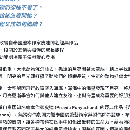
物們卻睡不著了。
誼該怎麼開始？
程又該如何繼續？
 改編自泰國繪本作家皮達同名經典作品
 一段關於友情與陪伴的成長旅程
 幼兒劇場親子偶戲暖心登場
幕低垂，大地萬物沉沉睡去，孤單的月亮開著太空船，踏上尋找
遇，明亮的月光卻打擾了動物們的睡眠品質，生氣的動物抓傷太
後，太空船因飛行故障墜入海底。深海中的海星發現了月亮，將
，月亮逐漸學會如何與他人建立友誼，也與海星成為重要的好朋
自泰國知名繪本作家皮達 (Preeda Punyachand) 的經典作品《月亮找
riends），無獨有偶劇團力邀泰國偶戲藝術家與製偶師希麗康
精巧的機關，讓各種布料在她手中幻化出獨特的生命力。藉著她
陪伴無數泰國孩子長大的經典童話繪本。溫馨的氛圍、精采的偶