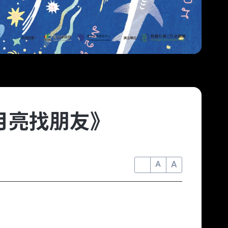
月亮找朋友》
A
A
A