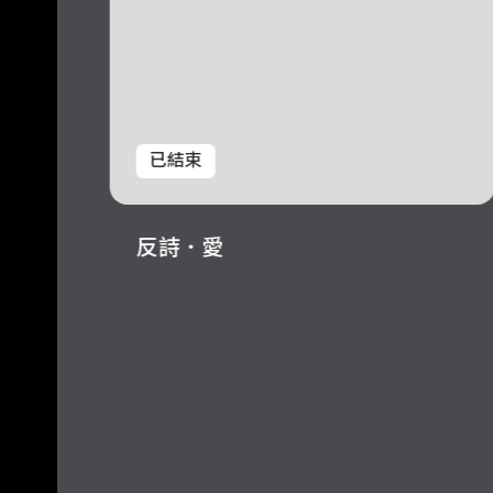
已結束
一個
反詩．愛
 之