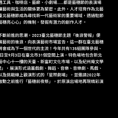
通工具、咖啡店、藝廊、小劇場……都是藝穗節的表演場
讓藝術與生活的關係更為緊密。此外，人才培育作為北藝
臺北藝穗節成為尋找新一代藝術家的重要場域，透過駐節
藝穗亮心心」的機制，發掘有潛力的創作人才。
不斷前進的思潮，2023臺北藝穗節主題「後浪警報」便
演藝術的後浪，向表演藝術市場宣告，這一群在臺北藝穗
將會成為下一個世代的主流！今年共有135組團隊參與、
19日至9月3日在臺北市31個空間上演，特色場地包含新北
藝中心十一樓的天臺、新富町文化市場，以及紀州庵文學
廣間」，展演形式涵蓋戲劇、舞蹈、音樂、音樂劇、馬戲、
以及挑戰線上觀演形式的「星際劇場」，並邀請2022年
啟動之前進行「藝穗前夜祭」，於原演出場地再現精彩演