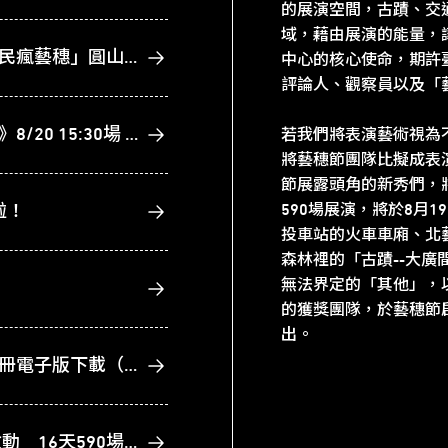
的展演空間，古蹟、交
域，藉由展演的能量，
【中獎公告】2023臺北藝穗節「全民瘋藝穗」圓山飯店住宿券
中心的核心使命，期許
評論人、觀察員以及「
【2023臺北藝穗節】《我的假女兒》8/20 15:30場 演出取消公告
若我們將表演藝術視為
將藝穗節團隊比擬成表
節展露頭角的新秀們，
590場展演，將於8月
啦！
投車站的火車車廂、北
森林裡的「古蹟--大
無法界定的「其他」，
的獲獎團隊，於藝穗節
出。
2023臺北藝穗節演出資訊更正及手冊電子版下載（持續更新）
2023臺北藝穗節 後浪警報今夏啟動 16天590場演出 看演出不用挑日子！