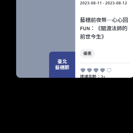
12
2023-08-11 - 2023-08-12
回
藝穗前夜祭─心心回
FUN：《關渡法師的
未盡
前世今生》
優惠
臺北
藝穗節
建議年齡：3+