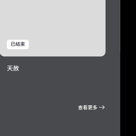
已結束
已
天赦
貓
查看更多