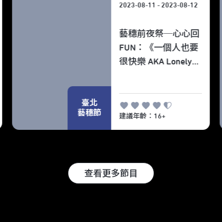
2023-08-11 - 2023-08-12
藝穗前夜祭─心心回
FUN：《一個人也要
很快樂 AKA Lonely
God 之 龍 ‧ 要 ‧ 回
‧ 歸》
臺北
藝穗節
建議年齡：16+
查看更多節目