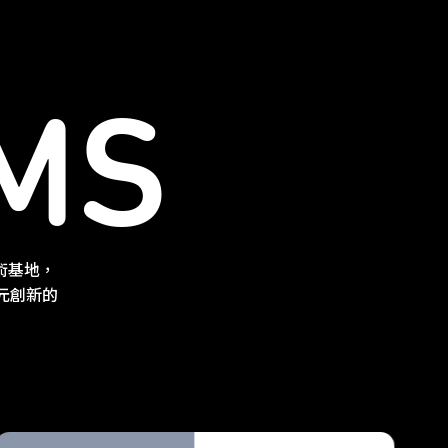
MS
術基地，
多元創新的