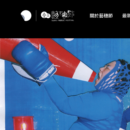
關於藝穗節
最