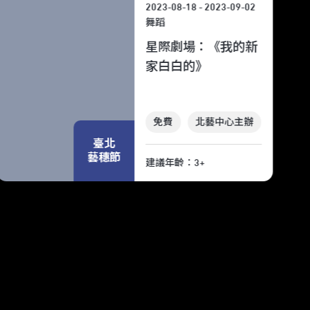
2023-08-18 - 2023-09-02
舞蹈
星際劇場：《我的新
家白白的》
免費
北藝中心主辦
臺北
藝穗節
建議年齡：3+