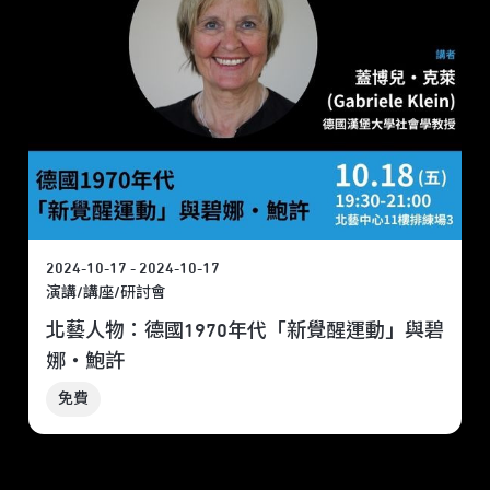
2024-10-17 - 2024-10-17
演講/講座/研討會
北藝人物：德國1970年代「新覺醒運動」與碧
娜・鮑許
免費