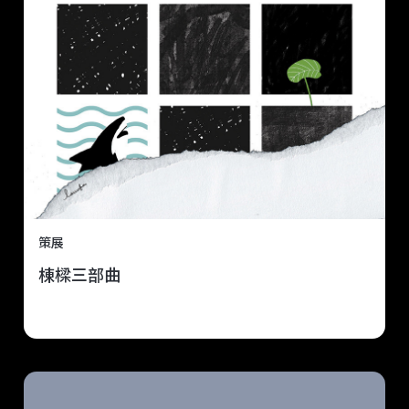
策展
棟樑三部曲