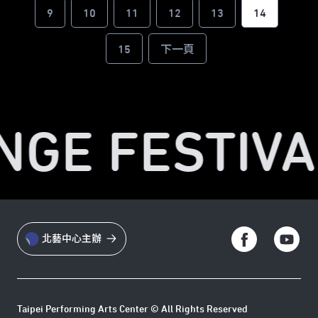
9
10
11
12
13
14
15
下一頁
NGE FESTIVA
北藝中心主辦
Taipei Performing Arts Center © All Rights Reserved