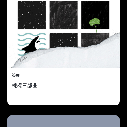
策展
棟樑三部曲