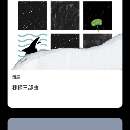
策展
棟樑三部曲