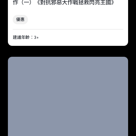
作（一）《對抗邪惡大作戰拯救閃亮王國》
優惠
建議年齡：3+