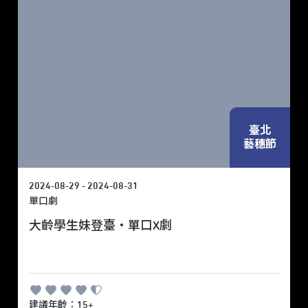
臺北
藝穗節
2024-08-29 - 2024-08-31
單口劇
大齡學生妹登臺・單口X劇
建議年齡：15+