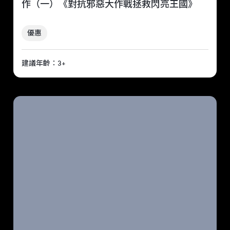
作（一）《對抗邪惡大作戰拯救閃亮王國》
優惠
建議年齡：3+