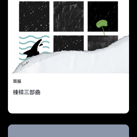
策展
棟樑三部曲