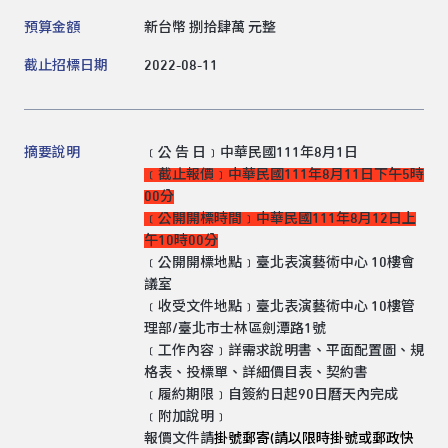
領標人姓名
預算金額
新台幣 捌拾肆萬 元整
截止招標日期
2022-08-11
領標人電話
摘要說明
﹝公 告 日﹞中華民國111年8月1日
﹝截止報價﹞中華民國111年8月11日下午5時
領標人電子信箱
00分
﹝公開開標時間﹞中華民國111年8月12日上
午10時00分
﹝公開開標地點﹞臺北表演藝術中心 10樓會
議室
﹝收受文件地點﹞臺北表演藝術中心 10樓管
送出
理部/臺北市士林區劍潭路1號
﹝工作內容﹞詳需求說明書、平面配置圖、規
格表、投標單、詳細價目表、契約書
﹝履約期限﹞自簽約日起90日曆天內完成
﹝附加說明﹞
報價文件請
掛號郵寄(請以限時掛號或郵政快