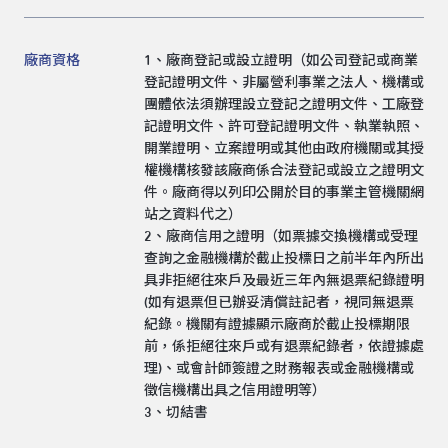
廠商資格
1、廠商登記或設立證明（如公司登記或商業
登記證明文件、非屬營利事業之法人、機構或
團體依法須辦理設立登記之證明文件、工廠登
記證明文件、許可登記證明文件、執業執照、
開業證明、立案證明或其他由政府機關或其授
權機構核發該廠商係合法登記或設立之證明文
件。廠商得以列印公開於目的事業主管機關網
站之資料代之）
2、廠商信用之證明（如票據交換機構或受理
查詢之金融機構於截止投標日之前半年內所出
具非拒絕往來戶及最近三年內無退票紀錄證明
(如有退票但已辦妥清償註記者，視同無退票
紀錄。機關有證據顯示廠商於截止投標期限
前，係拒絕往來戶或有退票紀錄者，依證據處
理)、或會計師簽證之財務報表或金融機構或
徵信機構出具之信用證明等）
3、切結書