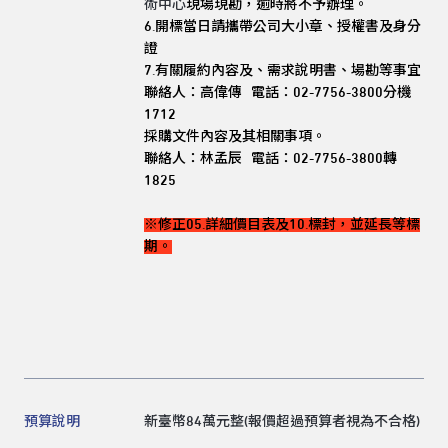
術中心
現場現勘，逾時將不予辦
理。
6.開標當日請攜帶公司大小章、授權書及身分
證
7.有關履約內容及、需求說明書、場勘等事宜
聯絡人：高偉傳 電話：02-7756-3800分機
1712
採購文件內容及其相關事項。
聯絡人：林孟辰 電話：02-7756-3800轉
1825
※修正05.詳細價目表及10.標封，並延長等標
期。
預算說明
新臺幣84萬元整(報價超過預算者視為不合格)