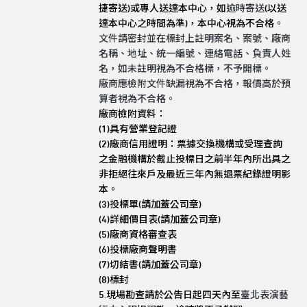
捷
寄送
)
或專人送達本中心
，
如
逾時寄送
(
以送
達本中心之時間為準)，
本
中心
視為不合格
。
文件請密封並在標封上註明案名、案號、廠商
名稱、地址、統一編號、連絡電話、負責人姓
名，如未註明視為不合格標，不予開標。
廠商應檢附文件缺漏視為不合格，報價高於預
算者視為不合格。
廠商檢附資料：
(1)
具有營業登記證
(2)廠商信用證明：票據交換機構或受理查詢
之金融機構於截止投標日之前半年內所出具之
非拒絕往來戶及最近三年內無退票紀錄證明
影
本。
(3)
投標單(請加蓋公司章)
(4)
詳細價目表(請加蓋公司章)
(5)
廠商資格審查表
(6)
投標廠商聲明書
(7)
切結書(請加蓋公司章)
(8)
標封
5.
現場勘查請於公告日起四天內至
臺北表演藝