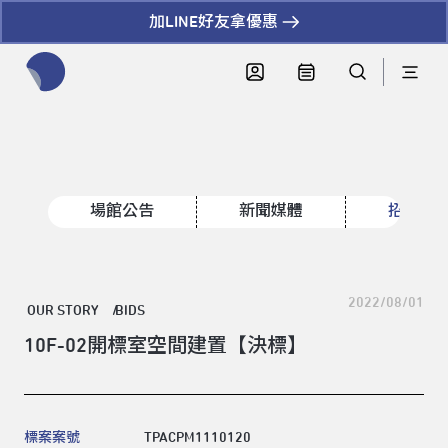
加LINE好友拿優惠
全網站搜尋節目、活動、影音文章
場館公告
新聞媒體
招標資
2022/08/01
OUR STORY
BIDS
10F-02開標室空間建置【決標】
標案案號
TPACPM1110120