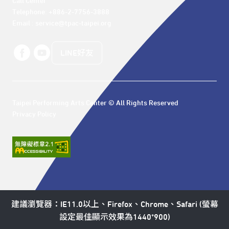
Call Center 

Telephone: +886-2-7756-3888

Email : service@tpac-taipei.org
LINE好友
Taipei Performing Arts Center © All Rights Reserved
Privacy Policy
建議瀏覽器：IE11.0以上、Firefox、Chrome、Safari (螢幕
設定最佳顯示效果為1440*900)