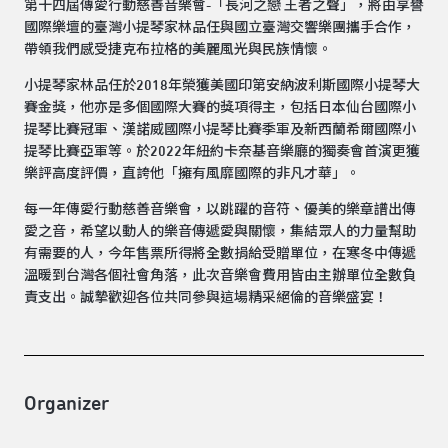
第十四屆傳愛行動慈善音樂會-「長河之戀 王者之聲」，將由享譽
國際樂壇的臺灣小提琴家林品任與國立臺灣交響樂團攜手合作，
帶領我們感受捷克布拉格的美麗風光與民族情懷。
小提琴家林品任於2018年榮獲美國印第安納波利斯國際小提琴大
賽金獎，他亦是多個國際大賽的獎項得主，包括日本仙台國際小
提琴比賽冠軍、漢諾威國際小提琴比賽季軍及新西蘭希爾國際小
提琴比賽亞軍等。於2022年紐約卡奈基音樂廳的獨奏會首演更獲
樂評高度評價，直誇他「擁有風靡國際的非凡才華」。
每一年傳愛行動慈善音樂會，以跳躍的音符、優美的樂章譜出傳
愛之音，希望以動人的樂音傳遞愛與關懷，集結眾人的力量幫助
有需要的人，今年售票所得將全數捐給受贈單位，在寒冬中傳遞
溫暖到台灣各個社會角落，此次音樂會費用皆由主辦單位全數負
責支出。誠摯歡迎各位共同參與這場精采絕倫的音樂盛宴！
Organizer