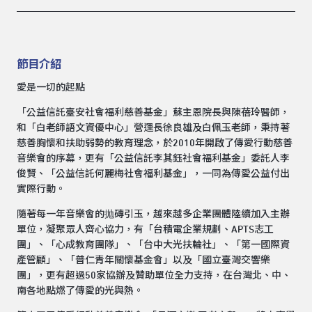
節目介紹
愛是一切的起點
「公益信託臺安社會福利慈善基金」蘇主恩院長與陳蓓玲醫師，
和「白老師語文資優中心」營運長徐良雄及白佩玉老師，秉持著
慈善胸懷和扶助弱勢的教育理念，於2010年開啟了傳愛行動慈善
音樂會的序幕，更有「公益信託李其鈺社會福利基金」委託人李
俊賢、「公益信託何麗梅社會福利基金」，一同為傳愛公益付出
實際行動。
隨著每一年音樂會的抛磚引玉，越來越多企業團體陸續加入主辦
單位，凝聚眾人齊心協力，有「台積電企業規劃、APTS志工
團」、「心成教育團隊」、「台中大光扶輪社」、「第一國際資
產管顧」、「普仁青年關懷基金會」以及「國立臺灣交響樂
團」，更有超過50家協辦及贊助單位全力支持，在台灣北、中、
南各地點燃了傳愛的光與熱。