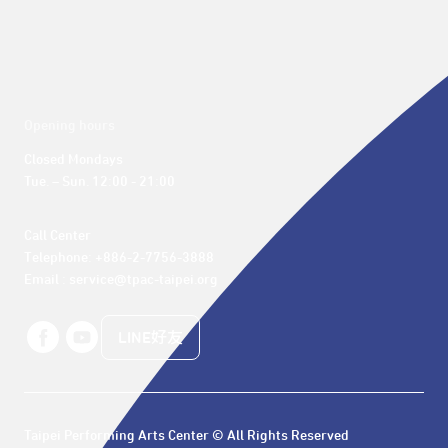
Opening hours
Closed Mondays

Tue. – Sun. 12:00 - 21:00
Call Center 

Telephone: +886-2-7756-3888

Email : service@tpac-taipei.org
LINE好友
Taipei Performing Arts Center © All Rights Reserved