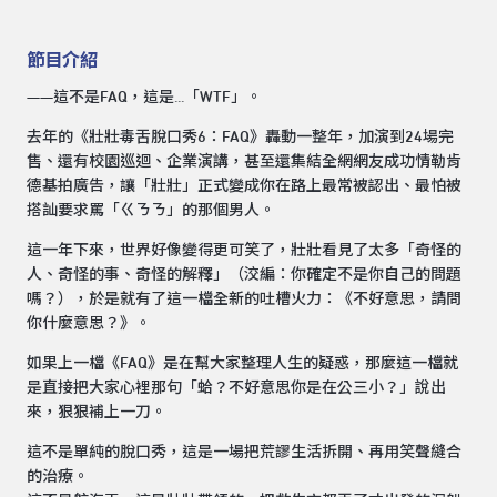
節目介紹
——這不是FAQ，這是...「WTF」。
去年的《壯壯毒舌脫口秀6：FAQ》轟動一整年，加演到24場完
售、還有校園巡迴、企業演講，甚至還集結全網網友成功情勒肯
德基拍廣告，讓「壯壯」正式變成你在路上最常被認出、最怕被
搭訕要求罵「ㄍㄋㄋ」的那個男人。
這一年下來，世界好像變得更可笑了，壯壯看見了太多「奇怪的
人、奇怪的事、奇怪的解釋」（洨編：你確定不是你自己的問題
嗎？），於是就有了這一檔全新的吐槽火力：《不好意思，請問
你什麼意思？》。
如果上一檔《FAQ》是在幫大家整理人生的疑惑，那麼這一檔就
是直接把大家心裡那句「蛤？不好意思你是在公三小？」說出
來，狠狠補上一刀。
這不是單純的脫口秀，這是一場把荒謬生活拆開、再用笑聲縫合
的治療。