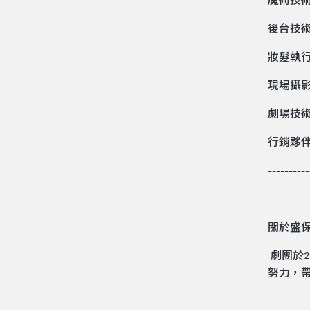
魔術技
後台技
妝髮執
現場攝
劇場技
行銷夥
----------
關於盛
劇團於
努力，