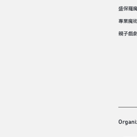
盛保羅魔
專業魔
親子戲
【魔法
Organi