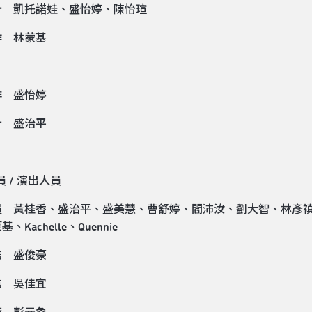
計｜凱托諾娃、盛怡婷、陳怡瑄
作｜林蒙基
排｜盛怡婷
計｜盛治平
員 / 演出人員
員｜黃桂香、盛治平、盛美慧、曹舒婷、閻沛汝、劉大智、林彥
、Kachelle、Quennie
監｜盛俊豪
監｜吳佳宜