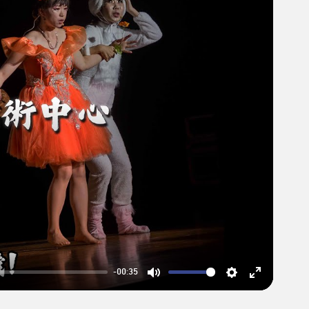
-00:35
Mute
Settings
Enter
fullscreen