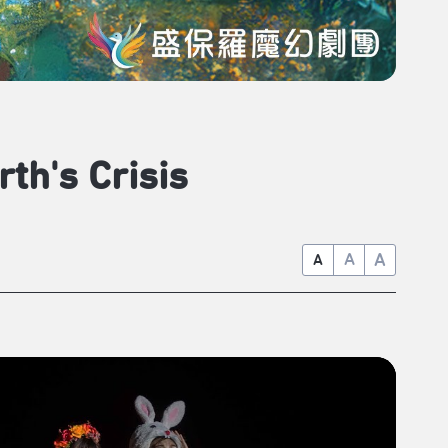
rth's Crisis
A
A
A