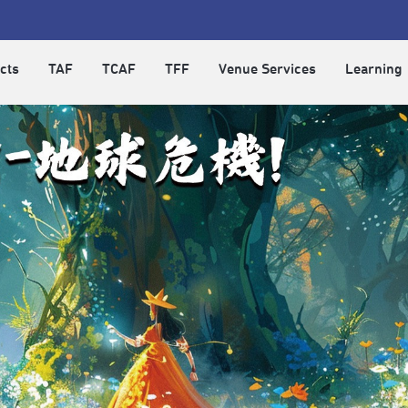
cts
TAF
TCAF
TFF
Venue Services
Learning