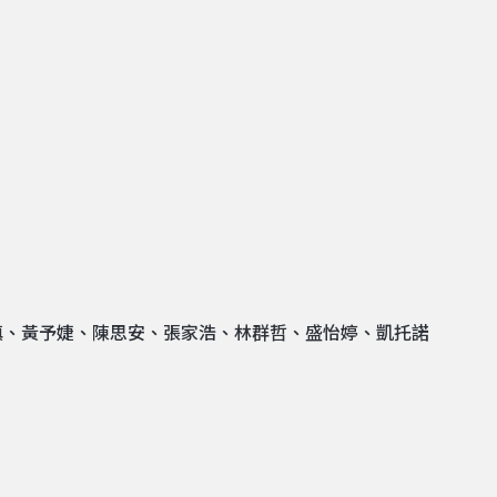
禛、黃予婕、陳思安、張家浩、林群哲、盛怡婷、凱托諾