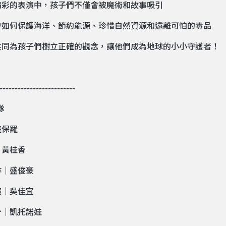
精彩的表演中，孩子們不僅會被魔術和故事吸引
會如何保護海洋、節約能源、珍惜自然資源和遠離可怕的毒品
共同為孩子們樹立正確的觀念，讓他們成為地球的小小守護者！
-------------------------
隊
盛保羅
｜黃桂香
作｜盛俊豪
演｜吳佳宜
計｜凱托諾娃