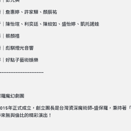
術｜彭元奐
術｜詹惠婷、許家驊、顏辰祐
行｜陳怡瑄、利奕廷、陳紋如、盛怡婷、凱托諾娃
影｜蔡顏禧
術｜彪騏燈光音響
伴｜好點子藝術娛樂
-------------------------
保羅魔幻劇團
2015年正式成立，創立團長是台灣資深魔術師-盛保羅，秉持著
帶來無與倫比的精彩演出！