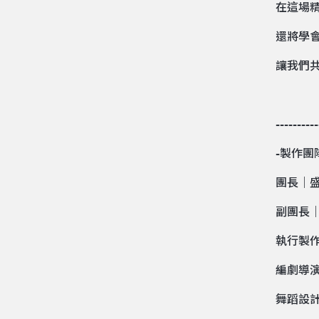
在這場
還將學
讓我們
----------
-製作團
團長｜
副團長
執行製
編劇導
舞蹈設