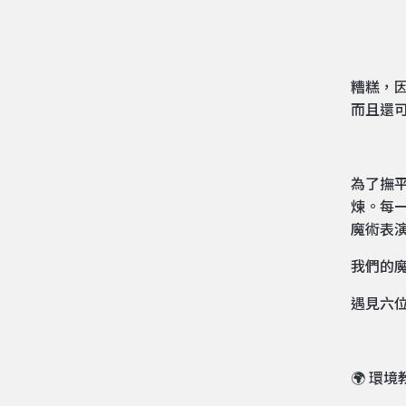
糟糕，
而且還
為了撫
煉。每
魔術表
我們的
遇見六
🌍 環境