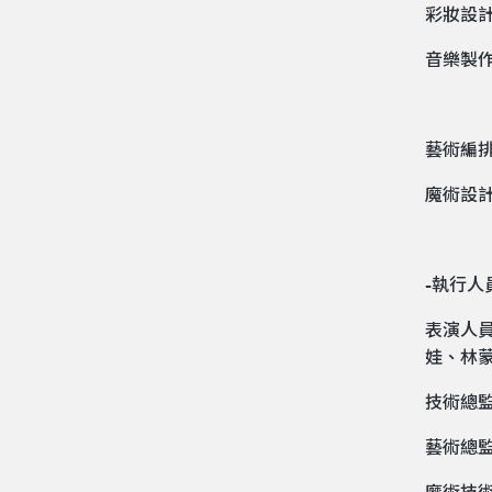
彩妝設
音樂製
藝術編
魔術設
-執行人
表演人
娃、林蒙基
技術總
藝術總