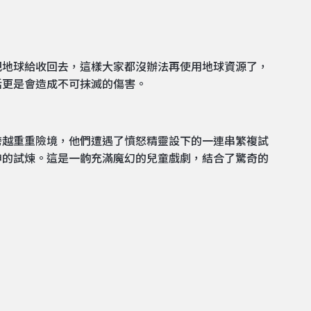
把地球給收回去，這樣大家都沒辦法再使用地球資源了，
活更是會造成不可抹滅的傷害。
跨越重重險境，他們遭遇了憤怒精靈設下的一連串繁複試
神的試煉。這是一齣充滿魔幻的兒童戲劇，結合了驚奇的