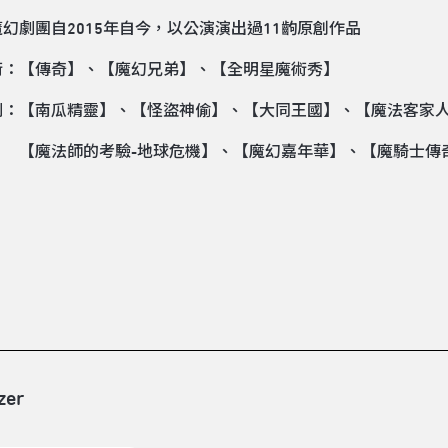
幻劇團自2015年自今，以公演演出過11齣原創作品
術：【傳奇】、【魔幻兄弟】、【全明星魔術秀】
劇：【南瓜精靈】、【怪盜神偷】、【大同王國】、【魔法客家
師的考驗-地球危機】、【魔幻嘉年華】、【魔騎士傳奇
zer